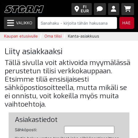
FI
EUR
VALIKKO
HAE
Kaupan etusivulle
Oma tilisi
Kanta-asiakkuus
Liity asiakkaaksi
Tällä sivulla voit aktivoida myymälässä
perustetun tilisi verkkokauppaan.
Etsimme tiliä ensisijaisesti
sähköpostiosoitteella, mutta mikäli se
ei onnistu, voit kokeilla myös muita
vaihtoehtoja.
Asiakastiedot
Sähköposti: