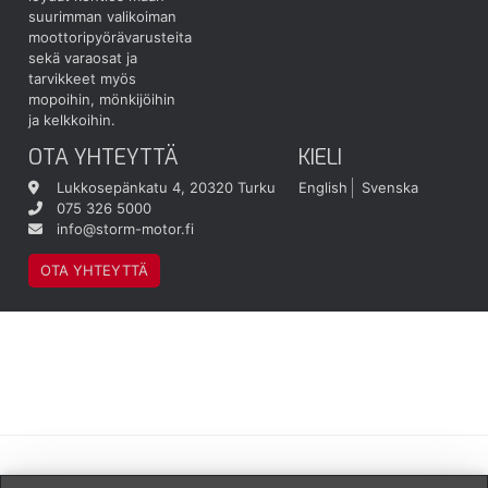
suurimman valikoiman
moottoripyörävarusteita
sekä varaosat ja
tarvikkeet myös
mopoihin, mönkijöihin
ja kelkkoihin.
OTA YHTEYTTÄ
KIELI
Lukkosepänkatu 4, 20320 Turku
English
Svenska
075 326 5000
info@storm-motor.fi
OTA YHTEYTTÄ