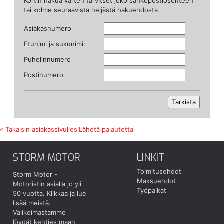
Kortin hakua varten tarvitset joko sähköpostiosoitteen
tai kolme seuraavista neljästä hakuehdosta
Asiakasnumero
Etunimi ja sukunimi:
Puhelinnumero
Postinumero
« Takaisin asiakassivullesi
Lähetä palautetta
STORM MOTOR
LINKIT
Toimitusehdot
Storm Motor -
Maksuehdot
Motoristin asialla jo yli
Työpaikat
50 vuotta.
Klikkaa ja lue
lisää meistä.
Valikoimastamme
löydät kenties maan