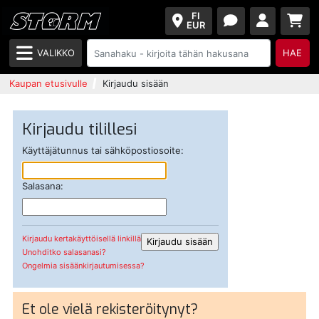
FI
EUR
VALIKKO
HAE
Kaupan etusivulle
Kirjaudu sisään
Kirjaudu tilillesi
Käyttäjätunnus tai sähköpostiosoite:
Salasana:
Kirjaudu kertakäyttöisellä linkillä
Unohditko salasanasi?
Ongelmia sisäänkirjautumisessa?
Et ole vielä rekisteröitynyt?