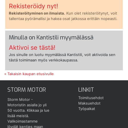
Rekisteröidy nyt!
Rekisteröityminen on ilmaista.
Kun olet rekisteröitynyt, voit
tallentaa pyörämallisi ja hakea osat jatkossa erittäin nopeasti.
Minulla on Kantistili myymälässä
Aktivoi se tästä!
Jos sinulle on luotu myymälässä Kantistili, voit aktivoida sen
tästä toimimaan myös verkkokaupassa.
« Takaisin kaupan etusivulle
STORM MOTOR
LINKIT
Toimitusehdot
Storm Motor -
Maksuehdot
Motoristin asialla jo yli
Työpaikat
50 vuotta.
Klikkaa ja lue
lisää meistä.
Valikoimastamme
löydät kenties maan