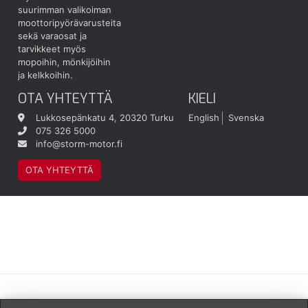
suurimman valikoiman
moottoripyörävarusteita
sekä varaosat ja
tarvikkeet myös
mopoihin, mönkijöihin
ja kelkkoihin.
OTA YHTEYTTÄ
KIELI
Lukkosepänkatu 4, 20320 Turku
English
Svenska
075 326 5000
info@storm-motor.fi
OTA YHTEYTTÄ