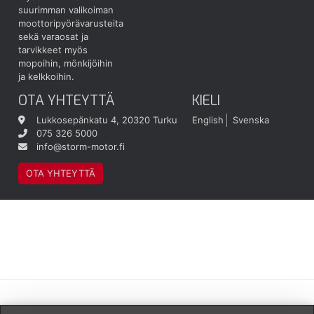
suurimman valikoiman
moottoripyörävarusteita
sekä varaosat ja
tarvikkeet myös
mopoihin, mönkijöihin
ja kelkkoihin.
OTA YHTEYTTÄ
KIELI
Lukkosepänkatu 4, 20320 Turku
English
Svenska
075 326 5000
info@storm-motor.fi
OTA YHTEYTTÄ