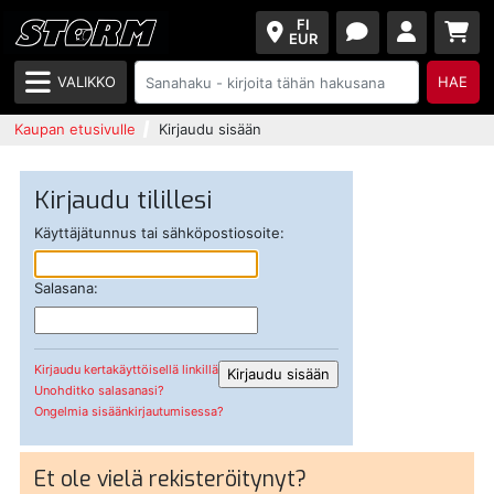
FI
EUR
VALIKKO
HAE
Kaupan etusivulle
Kirjaudu sisään
Kirjaudu tilillesi
Käyttäjätunnus tai sähköpostiosoite:
Salasana:
Kirjaudu kertakäyttöisellä linkillä
Unohditko salasanasi?
Ongelmia sisäänkirjautumisessa?
Et ole vielä rekisteröitynyt?