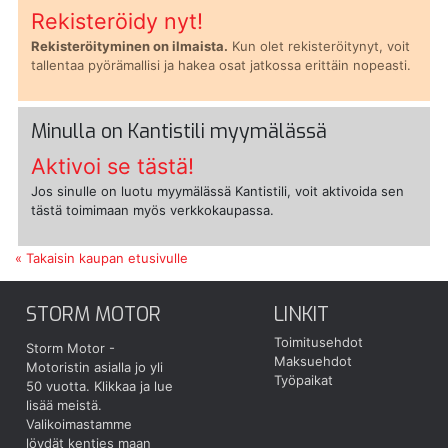
Rekisteröidy nyt!
Rekisteröityminen on ilmaista.
Kun olet rekisteröitynyt, voit
tallentaa pyörämallisi ja hakea osat jatkossa erittäin nopeasti.
Minulla on Kantistili myymälässä
Aktivoi se tästä!
Jos sinulle on luotu myymälässä Kantistili, voit aktivoida sen
tästä toimimaan myös verkkokaupassa.
« Takaisin kaupan etusivulle
STORM MOTOR
LINKIT
Toimitusehdot
Storm Motor -
Maksuehdot
Motoristin asialla jo yli
Työpaikat
50 vuotta.
Klikkaa ja lue
lisää meistä.
Valikoimastamme
löydät kenties maan