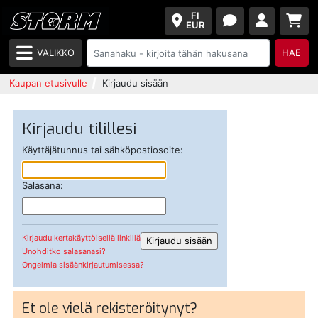
FI
EUR
VALIKKO
HAE
Kaupan etusivulle
Kirjaudu sisään
Kirjaudu tilillesi
Käyttäjätunnus tai sähköpostiosoite:
Salasana:
Kirjaudu kertakäyttöisellä linkillä
Unohditko salasanasi?
Ongelmia sisäänkirjautumisessa?
Et ole vielä rekisteröitynyt?