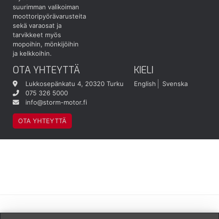
suurimman valikoiman
moottoripyörävarusteita
sekä varaosat ja
tarvikkeet myös
mopoihin, mönkijöihin
ja kelkkoihin.
OTA YHTEYTTÄ
KIELI
Lukkosepänkatu 4, 20320 Turku
English
Svenska
075 326 5000
info@storm-motor.fi
OTA YHTEYTTÄ