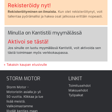
Rekisteröidy nyt!
Rekisteröityminen on ilmaista.
Kun olet rekisteröitynyt, voit
tallentaa pyörämallisi ja hakea osat jatkossa erittäin nopeasti.
Minulla on Kantistili myymälässä
Aktivoi se tästä!
Jos sinulle on luotu myymälässä Kantistili, voit aktivoida sen
tästä toimimaan myös verkkokaupassa.
« Takaisin kaupan etusivulle
STORM MOTOR
LINKIT
Toimitusehdot
Storm Motor -
Maksuehdot
Motoristin asialla jo yli
Työpaikat
50 vuotta.
Klikkaa ja lue
lisää meistä.
Valikoimastamme
löydät kenties maan