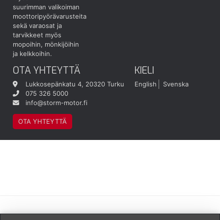
suurimman valikoiman
moottoripyörävarusteita
sekä varaosat ja
tarvikkeet myös
mopoihin, mönkijöihin
ja kelkkoihin.
OTA YHTEYTTÄ
KIELI
Lukkosepänkatu 4, 20320 Turku
English
Svenska
075 326 5000
info@storm-motor.fi
OTA YHTEYTTÄ