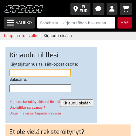
FI
EUR
VALIKKO
HAE
Kaupan etusivulle
Kirjaudu sisään
Kirjaudu tilillesi
Käyttäjätunnus tai sähköpostiosoite:
Salasana:
Kirjaudu kertakäyttöisellä linkillä
Unohditko salasanasi?
Ongelmia sisäänkirjautumisessa?
Et ole vielä rekisteröitynyt?