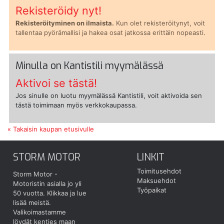
Rekisteröidy nyt!
Rekisteröityminen on ilmaista.
Kun olet rekisteröitynyt, voit
tallentaa pyörämallisi ja hakea osat jatkossa erittäin nopeasti.
Minulla on Kantistili myymälässä
Aktivoi se tästä!
Jos sinulle on luotu myymälässä Kantistili, voit aktivoida sen
tästä toimimaan myös verkkokaupassa.
« Takaisin kaupan etusivulle
STORM MOTOR
LINKIT
Toimitusehdot
Storm Motor -
Maksuehdot
Motoristin asialla jo yli
Työpaikat
50 vuotta.
Klikkaa ja lue
lisää meistä.
Valikoimastamme
löydät kenties maan