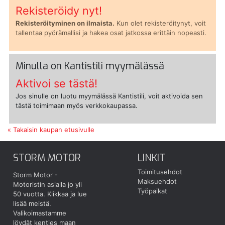
Rekisteröidy nyt!
Rekisteröityminen on ilmaista.
Kun olet rekisteröitynyt, voit
tallentaa pyörämallisi ja hakea osat jatkossa erittäin nopeasti.
Minulla on Kantistili myymälässä
Aktivoi se tästä!
Jos sinulle on luotu myymälässä Kantistili, voit aktivoida sen
tästä toimimaan myös verkkokaupassa.
« Takaisin kaupan etusivulle
STORM MOTOR
LINKIT
Toimitusehdot
Storm Motor -
Maksuehdot
Motoristin asialla jo yli
Työpaikat
50 vuotta.
Klikkaa ja lue
lisää meistä.
Valikoimastamme
löydät kenties maan