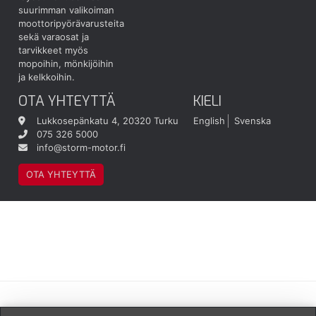
suurimman valikoiman
moottoripyörävarusteita
sekä varaosat ja
tarvikkeet myös
mopoihin, mönkijöihin
ja kelkkoihin.
OTA YHTEYTTÄ
KIELI
Lukkosepänkatu 4, 20320 Turku
English
Svenska
075 326 5000
info@storm-motor.fi
OTA YHTEYTTÄ