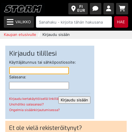
FI
EUR
VALIKKO
HAE
Kaupan etusivulle
Kirjaudu sisään
Kirjaudu tilillesi
Käyttäjätunnus tai sähköpostiosoite:
Salasana:
Kirjaudu kertakäyttöisellä linkillä
Unohditko salasanasi?
Ongelmia sisäänkirjautumisessa?
Et ole vielä rekisteröitynyt?