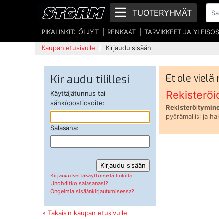
TUOTERYHMÄT
PIKALINKIT:
ÖLJYT
RENKAAT
TARVIKKEET JA YLEISO
Kaupan etusivulle
Kirjaudu sisään
Kirjaudu tilillesi
Et ole vielä
Rekisteröi
Käyttäjätunnus tai
sähköpostiosoite:
Rekisteröitymine
pyörämallisi ja ha
Salasana:
Kirjaudu kertakäyttöisellä linkillä
Unohditko salasanasi?
Ongelmia sisäänkirjautumisessa?
« Takaisin kaupan etusivulle