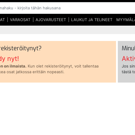
SAT
VARAOSAT
AJOVARUSTEET
LAUKUT JA TELINEET
MYYMÄL
 rekisteröitynyt?
Minu
dy nyt!
Akti
n on ilmaista.
Kun olet rekisteröitynyt, voit tallentaa
Jos sin
kea osat jatkossa erittäin nopeasti.
tästä 