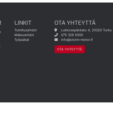
R
LINKIT
OTA YHTEYTTÄ
Toimitusehdot
Lukkosepänkatu 4, 20320 Turku
n
Maksuehdot
075 326 5000
Työpaikat
info@storm-motor.fi
e
OTA YHTEYTTÄ