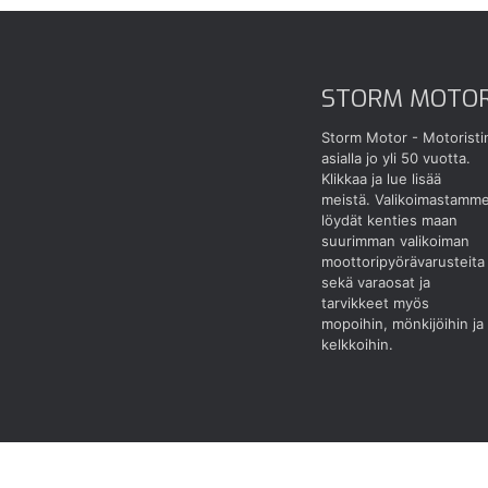
STORM MOTO
Storm Motor - Motoristi
asialla jo yli 50 vuotta.
Klikkaa ja lue lisää
meistä.
Valikoimastamm
löydät kenties maan
suurimman valikoiman
moottoripyörävarusteita
sekä varaosat ja
tarvikkeet myös
mopoihin, mönkijöihin ja
kelkkoihin.