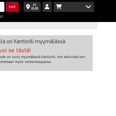
FI
HAE
EUR
ÄT
lla on Kantistili myymälässä
voi se tästä!
ulle on luotu myymälässä Kantistili, voit aktivoida sen
toimimaan myös verkkokaupassa.