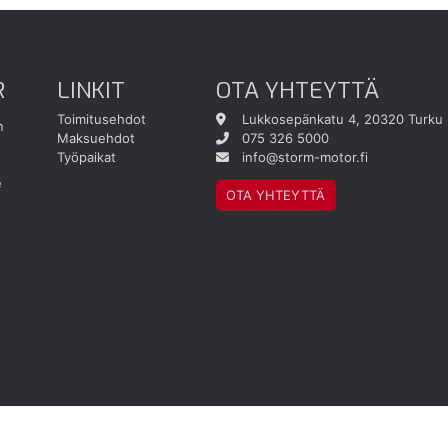
R
LINKIT
OTA YHTEYTTÄ
Toimitusehdot
Lukkosepänkatu 4, 20320 Turku
n
Maksuehdot
075 326 5000
Työpaikat
info@storm-motor.fi
e
OTA YHTEYTTÄ