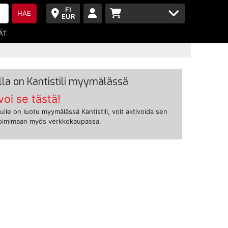
FI
HAE
EUR
ÄT
lla on Kantistili myymälässä
voi se tästä!
ulle on luotu myymälässä Kantistili, voit aktivoida sen
toimimaan myös verkkokaupassa.