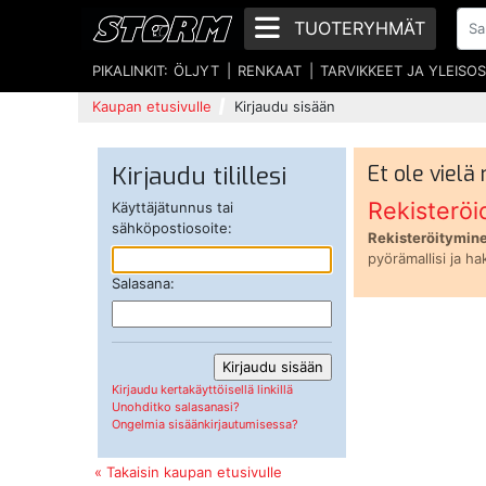
TUOTERYHMÄT
PIKALINKIT:
ÖLJYT
RENKAAT
TARVIKKEET JA YLEISO
Kaupan etusivulle
Kirjaudu sisään
Kirjaudu tilillesi
Et ole vielä
Rekisteröi
Käyttäjätunnus tai
sähköpostiosoite:
Rekisteröitymine
pyörämallisi ja ha
Salasana:
Kirjaudu kertakäyttöisellä linkillä
Unohditko salasanasi?
Ongelmia sisäänkirjautumisessa?
« Takaisin kaupan etusivulle