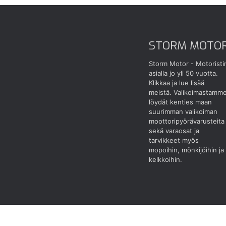
STORM MOTO
Storm Motor - Motoristi
asialla jo yli 50 vuotta.
Klikkaa ja lue lisää
meistä.
Valikoimastamm
löydät kenties maan
suurimman valikoiman
moottoripyörävarusteita
sekä varaosat ja
tarvikkeet myös
mopoihin, mönkijöihin ja
kelkkoihin.