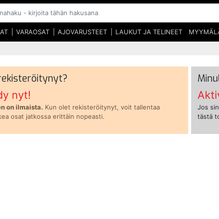
SAT
VARAOSAT
AJOVARUSTEET
LAUKUT JA TELINEET
MYYMÄL
 rekisteröitynyt?
Minu
dy nyt!
Akti
n on ilmaista.
Kun olet rekisteröitynyt, voit tallentaa
Jos sin
kea osat jatkossa erittäin nopeasti.
tästä 