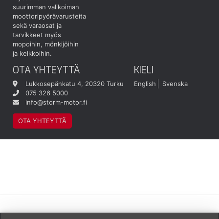
suurimman valikoiman
moottoripyörävarusteita
sekä varaosat ja
tarvikkeet myös
mopoihin, mönkijöihin
ja kelkkoihin.
OTA YHTEYTTÄ
KIELI
Lukkosepänkatu 4, 20320 Turku
English
Svenska
075 326 5000
info@storm-motor.fi
OTA YHTEYTTÄ