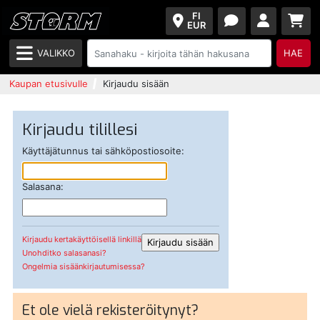
FI
EUR
VALIKKO
HAE
Kaupan etusivulle
Kirjaudu sisään
Kirjaudu tilillesi
Käyttäjätunnus tai sähköpostiosoite:
Salasana:
Kirjaudu kertakäyttöisellä linkillä
Unohditko salasanasi?
Ongelmia sisäänkirjautumisessa?
Et ole vielä rekisteröitynyt?