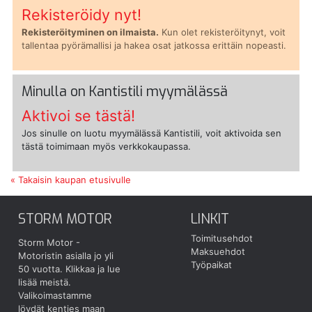
Rekisteröidy nyt!
Rekisteröityminen on ilmaista.
Kun olet rekisteröitynyt, voit
tallentaa pyörämallisi ja hakea osat jatkossa erittäin nopeasti.
Minulla on Kantistili myymälässä
Aktivoi se tästä!
Jos sinulle on luotu myymälässä Kantistili, voit aktivoida sen
tästä toimimaan myös verkkokaupassa.
« Takaisin kaupan etusivulle
STORM MOTOR
LINKIT
Toimitusehdot
Storm Motor -
Maksuehdot
Motoristin asialla jo yli
Työpaikat
50 vuotta.
Klikkaa ja lue
lisää meistä.
Valikoimastamme
löydät kenties maan