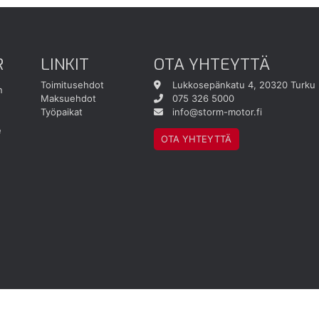
R
LINKIT
OTA YHTEYTTÄ
Toimitusehdot
Lukkosepänkatu 4, 20320 Turku
n
Maksuehdot
075 326 5000
Työpaikat
info@storm-motor.fi
e
OTA YHTEYTTÄ