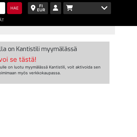
FI
HAE
EUR
ÄT
lla on Kantistili myymälässä
voi se tästä!
ulle on luotu myymälässä Kantistili, voit aktivoida sen
toimimaan myös verkkokaupassa.