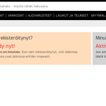
SAT
VARAOSAT
AJOVARUSTEET
LAUKUT JA TELINEET
MYYMÄL
 rekisteröitynyt?
Minu
dy nyt!
Akti
n on ilmaista.
Kun olet rekisteröitynyt, voit tallentaa
Jos sin
kea osat jatkossa erittäin nopeasti.
tästä 