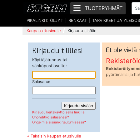
TUOTERYHMÄT
PIKALINKIT:
ÖLJYT
RENKAAT
TARVIKKEET JA YLEISO
Kaupan etusivulle
Kirjaudu sisään
Kirjaudu tilillesi
Et ole vielä
Rekisteröi
Käyttäjätunnus tai
sähköpostiosoite:
Rekisteröitymine
pyörämallisi ja ha
Salasana:
Kirjaudu kertakäyttöisellä linkillä
Unohditko salasanasi?
Ongelmia sisäänkirjautumisessa?
« Takaisin kaupan etusivulle