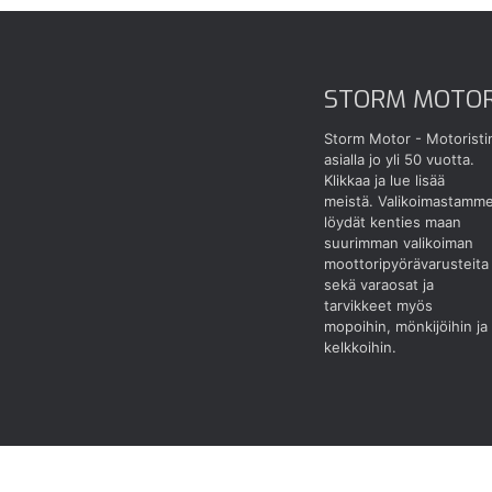
STORM MOTO
Storm Motor - Motoristi
asialla jo yli 50 vuotta.
Klikkaa ja lue lisää
meistä.
Valikoimastamm
löydät kenties maan
suurimman valikoiman
moottoripyörävarusteita
sekä varaosat ja
tarvikkeet myös
mopoihin, mönkijöihin ja
kelkkoihin.