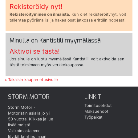
Rekisteröidy nyt!
Rekisteröityminen on ilmaista.
Kun olet rekisteröitynyt, voit
tallentaa pyörämallisi ja hakea osat jatkossa erittäin nopeasti.
Minulla on Kantistili myymälässä
Aktivoi se tästä!
Jos sinulle on luotu myymälässä Kantistili, voit aktivoida sen
tästä toimimaan myös verkkokaupassa.
« Takaisin kaupan etusivulle
STORM MOTOR
LINKIT
Toimitusehdot
Storm Motor -
Maksuehdot
Motoristin asialla jo yli
Työpaikat
50 vuotta.
Klikkaa ja lue
lisää meistä.
Valikoimastamme
löydät kenties maan