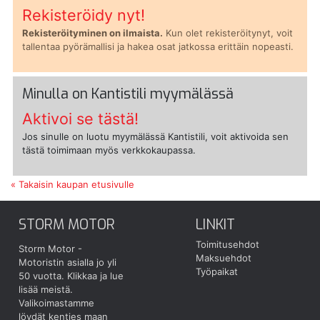
Rekisteröidy nyt!
Rekisteröityminen on ilmaista.
Kun olet rekisteröitynyt, voit
tallentaa pyörämallisi ja hakea osat jatkossa erittäin nopeasti.
Minulla on Kantistili myymälässä
Aktivoi se tästä!
Jos sinulle on luotu myymälässä Kantistili, voit aktivoida sen
tästä toimimaan myös verkkokaupassa.
« Takaisin kaupan etusivulle
STORM MOTOR
LINKIT
Toimitusehdot
Storm Motor -
Maksuehdot
Motoristin asialla jo yli
Työpaikat
50 vuotta.
Klikkaa ja lue
lisää meistä.
Valikoimastamme
löydät kenties maan