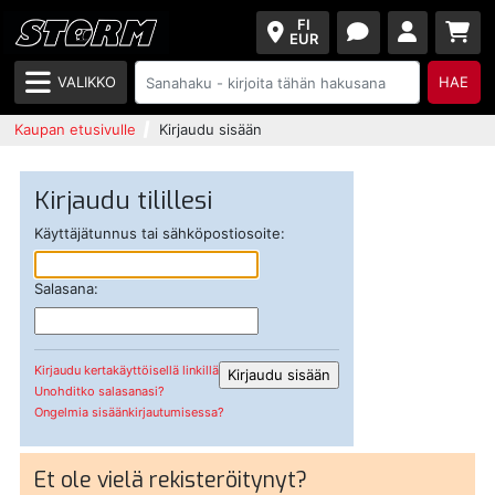
FI
EUR
VALIKKO
HAE
Kaupan etusivulle
Kirjaudu sisään
Kirjaudu tilillesi
Käyttäjätunnus tai sähköpostiosoite:
Salasana:
Kirjaudu kertakäyttöisellä linkillä
Unohditko salasanasi?
Ongelmia sisäänkirjautumisessa?
Et ole vielä rekisteröitynyt?