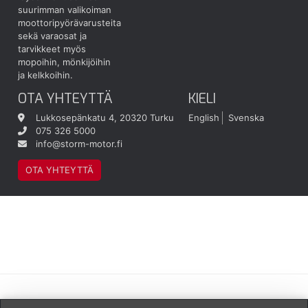
suurimman valikoiman
moottoripyörävarusteita
sekä varaosat ja
tarvikkeet myös
mopoihin, mönkijöihin
ja kelkkoihin.
OTA YHTEYTTÄ
KIELI
Lukkosepänkatu 4, 20320 Turku
English
Svenska
075 326 5000
info@storm-motor.fi
OTA YHTEYTTÄ