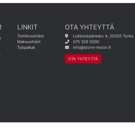
R
LINKIT
OTA YHTEYTTÄ
Toimitusehdot
Lukkosepänkatu 4, 20320 Turku
n
Maksuehdot
075 326 5000
Työpaikat
info@storm-motor.fi
e
OTA YHTEYTTÄ