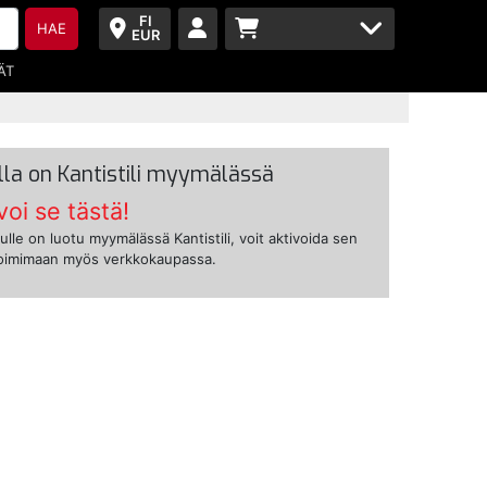
FI
HAE
EUR
ÄT
lla on Kantistili myymälässä
voi se tästä!
ulle on luotu myymälässä Kantistili, voit aktivoida sen
toimimaan myös verkkokaupassa.