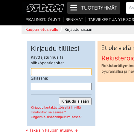
TUOTERYHMÄT
PIKALINKIT:
ÖLJYT
RENKAAT
TARVIKKEET JA YLEISO
Kaupan etusivulle
Kirjaudu sisään
Kirjaudu tilillesi
Et ole vielä
Rekisteröi
Käyttäjätunnus tai
sähköpostiosoite:
Rekisteröitymine
pyörämallisi ja ha
Salasana:
Kirjaudu kertakäyttöisellä linkillä
Unohditko salasanasi?
Ongelmia sisäänkirjautumisessa?
« Takaisin kaupan etusivulle