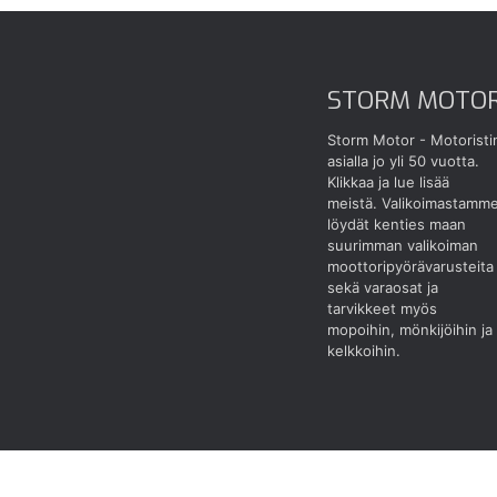
STORM MOTO
Storm Motor - Motoristi
asialla jo yli 50 vuotta.
Klikkaa ja lue lisää
meistä.
Valikoimastamm
löydät kenties maan
suurimman valikoiman
moottoripyörävarusteita
sekä varaosat ja
tarvikkeet myös
mopoihin, mönkijöihin ja
kelkkoihin.