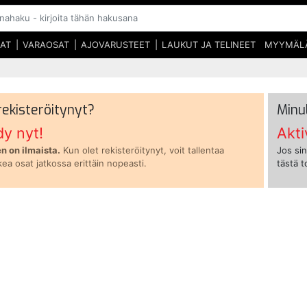
SAT
VARAOSAT
AJOVARUSTEET
LAUKUT JA TELINEET
MYYMÄL
 rekisteröitynyt?
Minu
dy nyt!
Akti
n on ilmaista.
Kun olet rekisteröitynyt, voit tallentaa
Jos sin
kea osat jatkossa erittäin nopeasti.
tästä 