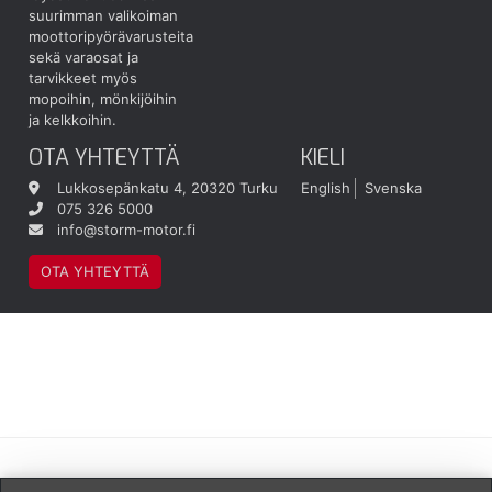
suurimman valikoiman
moottoripyörävarusteita
sekä varaosat ja
tarvikkeet myös
mopoihin, mönkijöihin
ja kelkkoihin.
OTA YHTEYTTÄ
KIELI
Lukkosepänkatu 4, 20320 Turku
English
Svenska
075 326 5000
info@storm-motor.fi
OTA YHTEYTTÄ