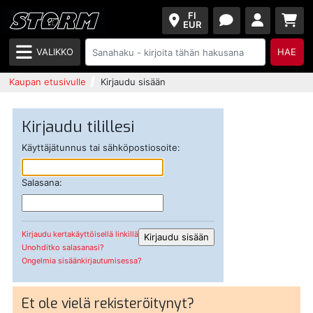
FI
EUR
VALIKKO
HAE
Kaupan etusivulle
Kirjaudu sisään
Kirjaudu tilillesi
Käyttäjätunnus tai sähköpostiosoite:
Salasana:
Kirjaudu kertakäyttöisellä linkillä
Unohditko salasanasi?
Ongelmia sisäänkirjautumisessa?
Et ole vielä rekisteröitynyt?