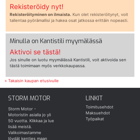
Rekisteröidy nyt!
Rekisteröityminen on ilmaista.
Kun olet rekisteröitynyt, voit
tallentaa pyörämallisi ja hakea osat jatkossa erittäin nopeasti.
Minulla on Kantistili myymälässä
Aktivoi se tästä!
Jos sinulle on luotu myymälässä Kantistili, voit aktivoida sen
tästä toimimaan myös verkkokaupassa.
« Takaisin kaupan etusivulle
STORM MOTOR
LINKIT
Toimitusehdot
Storm Motor -
Maksuehdot
Motoristin asialla jo yli
Työpaikat
50 vuotta.
Klikkaa ja lue
lisää meistä.
Valikoimastamme
löydät kenties maan