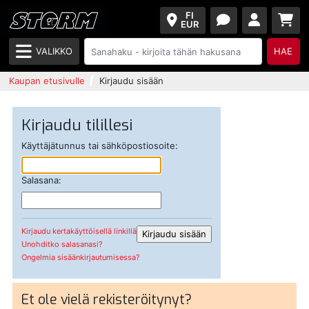
FI
EUR
VALIKKO
HAE
Kaupan etusivulle
Kirjaudu sisään
Kirjaudu tilillesi
Käyttäjätunnus tai sähköpostiosoite:
Salasana:
Kirjaudu kertakäyttöisellä linkillä
Unohditko salasanasi?
Ongelmia sisäänkirjautumisessa?
Et ole vielä rekisteröitynyt?