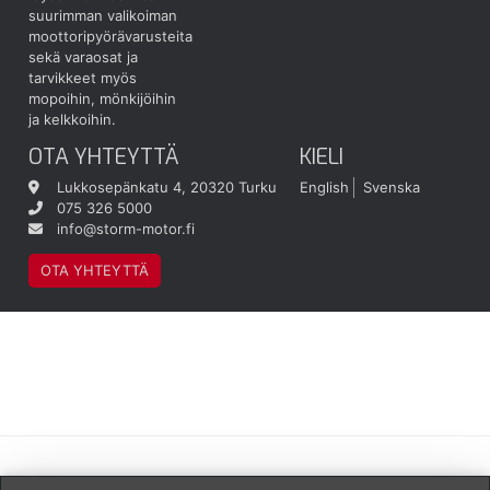
suurimman valikoiman
moottoripyörävarusteita
sekä varaosat ja
tarvikkeet myös
mopoihin, mönkijöihin
ja kelkkoihin.
OTA YHTEYTTÄ
KIELI
Lukkosepänkatu 4, 20320 Turku
English
Svenska
075 326 5000
info@storm-motor.fi
OTA YHTEYTTÄ