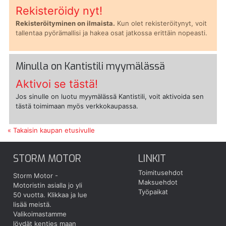
Rekisteröidy nyt!
Rekisteröityminen on ilmaista.
Kun olet rekisteröitynyt, voit
tallentaa pyörämallisi ja hakea osat jatkossa erittäin nopeasti.
Minulla on Kantistili myymälässä
Aktivoi se tästä!
Jos sinulle on luotu myymälässä Kantistili, voit aktivoida sen
tästä toimimaan myös verkkokaupassa.
« Takaisin kaupan etusivulle
STORM MOTOR
LINKIT
Toimitusehdot
Storm Motor -
Maksuehdot
Motoristin asialla jo yli
Työpaikat
50 vuotta.
Klikkaa ja lue
lisää meistä.
Valikoimastamme
löydät kenties maan