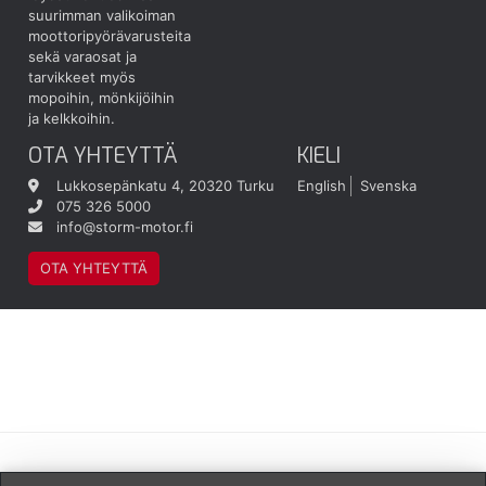
suurimman valikoiman
moottoripyörävarusteita
sekä varaosat ja
tarvikkeet myös
mopoihin, mönkijöihin
ja kelkkoihin.
OTA YHTEYTTÄ
KIELI
Lukkosepänkatu 4, 20320 Turku
English
Svenska
075 326 5000
info@storm-motor.fi
OTA YHTEYTTÄ