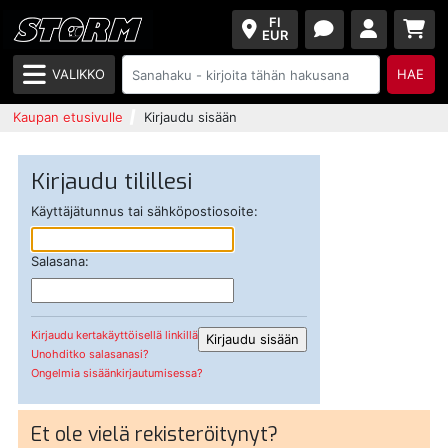
FI
EUR
VALIKKO
HAE
Kaupan etusivulle
Kirjaudu sisään
Kirjaudu tilillesi
Käyttäjätunnus tai sähköpostiosoite:
Salasana:
Kirjaudu kertakäyttöisellä linkillä
Unohditko salasanasi?
Ongelmia sisäänkirjautumisessa?
Et ole vielä rekisteröitynyt?