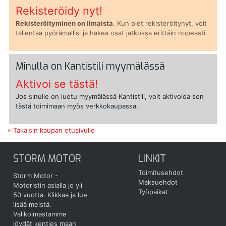
Rekisteröidy nyt!
Rekisteröityminen on ilmaista.
Kun olet rekisteröitynyt, voit
tallentaa pyörämallisi ja hakea osat jatkossa erittäin nopeasti.
Minulla on Kantistili myymälässä
Aktivoi se tästä!
Jos sinulle on luotu myymälässä Kantistili, voit aktivoida sen
tästä toimimaan myös verkkokaupassa.
« Takaisin kaupan etusivulle
STORM MOTOR
LINKIT
Toimitusehdot
Storm Motor -
Maksuehdot
Motoristin asialla jo yli
Työpaikat
50 vuotta.
Klikkaa ja lue
lisää meistä.
Valikoimastamme
löydät kenties maan