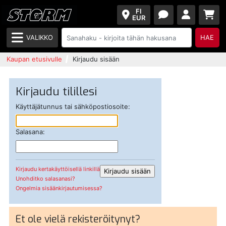
FI
EUR
VALIKKO
HAE
Kaupan etusivulle
Kirjaudu sisään
Kirjaudu tilillesi
Käyttäjätunnus tai sähköpostiosoite:
Salasana:
Kirjaudu kertakäyttöisellä linkillä
Unohditko salasanasi?
Ongelmia sisäänkirjautumisessa?
Et ole vielä rekisteröitynyt?