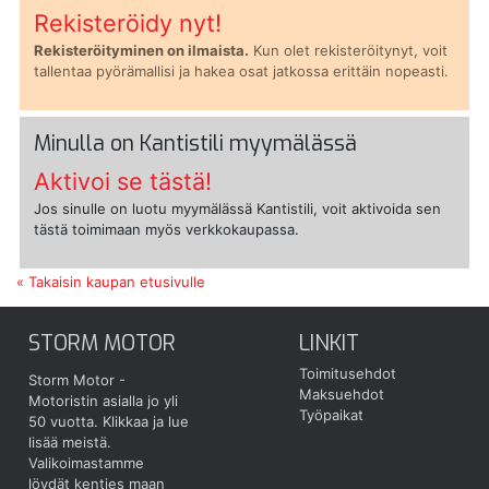
Rekisteröidy nyt!
Rekisteröityminen on ilmaista.
Kun olet rekisteröitynyt, voit
tallentaa pyörämallisi ja hakea osat jatkossa erittäin nopeasti.
Minulla on Kantistili myymälässä
Aktivoi se tästä!
Jos sinulle on luotu myymälässä Kantistili, voit aktivoida sen
tästä toimimaan myös verkkokaupassa.
« Takaisin kaupan etusivulle
STORM MOTOR
LINKIT
Toimitusehdot
Storm Motor -
Maksuehdot
Motoristin asialla jo yli
Työpaikat
50 vuotta.
Klikkaa ja lue
lisää meistä.
Valikoimastamme
löydät kenties maan