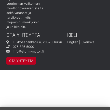
suurimman valikoiman
moottoripyörävarusteita
sekä varaosat ja
tarvikkeet myös
mopoihin, mönkijöihin
ja kelkkoihin.
OTA YHTEYTTÄ
KIELI
Lukkosepänkatu 4, 20320 Turku
English
Svenska
075 326 5000
info@storm-motor.fi
OTA YHTEYTTÄ