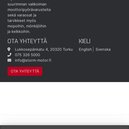
suurimman valikoiman
moottoripyörävarusteita
sekä varaosat ja
tarvikkeet myös
mopoihin, mönkijöihin
ja kelkkoihin.
OTA YHTEYTTÄ
KIELI
Lukkosepänkatu 4, 20320 Turku
English
Svenska
075 326 5000
info@storm-motor.fi
OTA YHTEYTTÄ