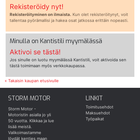
Rekisteröidy nyt!
Rekisteröityminen on ilmaista.
Kun olet rekisteröitynyt, voit
tallentaa pyörämallisi ja hakea osat jatkossa erittäin nopeasti.
Minulla on Kantistili myymälässä
Aktivoi se tästä!
Jos sinulle on luotu myymälässä Kantistili, voit aktivoida sen
tästä toimimaan myös verkkokaupassa.
« Takaisin kaupan etusivulle
STORM MOTOR
LINKIT
Toimitusehdot
Storm Motor -
Maksuehdot
Motoristin asialla jo yli
Työpaikat
50 vuotta.
Klikkaa ja lue
lisää meistä.
Valikoimastamme
löydät kenties maan