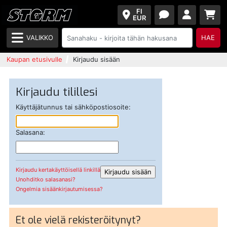
FI
EUR
VALIKKO
HAE
Kaupan etusivulle
Kirjaudu sisään
Kirjaudu tilillesi
Käyttäjätunnus tai sähköpostiosoite:
Salasana:
Kirjaudu kertakäyttöisellä linkillä
Unohditko salasanasi?
Ongelmia sisäänkirjautumisessa?
Et ole vielä rekisteröitynyt?