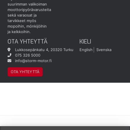
suurimman valikoiman
moottoripyörävarusteita
sekä varaosat ja
tarvikkeet myös
mopoihin, mönkijöihin
ja kelkkoihin.
OTA YHTEYTTÄ
KIELI
Lukkosepänkatu 4, 20320 Turku
English
Svenska
075 326 5000
info@storm-motor.fi
OTA YHTEYTTÄ