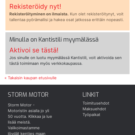
Rekisteröidy nyt!
Rekisteröityminen on ilmaista.
Kun olet rekisteröitynyt, voit
tallentaa pyörämallisi ja hakea osat jatkossa erittäin nopeasti.
Minulla on Kantistili myymälässä
Aktivoi se tästä!
Jos sinulle on luotu myymälässä Kantistili, voit aktivoida sen
tästä toimimaan myös verkkokaupassa.
« Takaisin kaupan etusivulle
STORM MOTOR
LINKIT
Toimitusehdot
Storm Motor -
Maksuehdot
Motoristin asialla jo yli
Työpaikat
50 vuotta.
Klikkaa ja lue
lisää meistä.
Valikoimastamme
löydät kenties maan