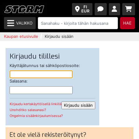
FI
EUR
VALIKKO
HAE
Kaupan etusivulle
Kirjaudu sisään
Kirjaudu tilillesi
Käyttäjätunnus tai sähköpostiosoite:
Salasana:
Kirjaudu kertakäyttöisellä linkillä
Unohditko salasanasi?
Ongelmia sisäänkirjautumisessa?
Et ole vielä rekisteröitynyt?