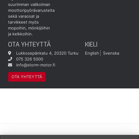
suurimman valikoiman
moottoripyörävarusteita
sekä varaosat ja
tarvikkeet myös
mopoihin, mönkijöihin
ja kelkkoihin.
OTA YHTEYTTÄ
KIELI
Lukkosepänkatu 4, 20320 Turku
English
Svenska
075 326 5000
info@storm-motor.fi
OTA YHTEYTTÄ