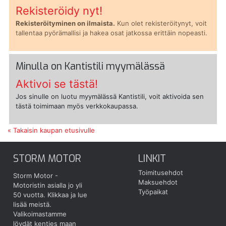
Rekisteröidy nyt!
Rekisteröityminen on ilmaista.
Kun olet rekisteröitynyt, voit
tallentaa pyörämallisi ja hakea osat jatkossa erittäin nopeasti.
Minulla on Kantistili myymälässä
Aktivoi se tästä!
Jos sinulle on luotu myymälässä Kantistili, voit aktivoida sen
tästä toimimaan myös verkkokaupassa.
« Takaisin kaupan etusivulle
STORM MOTOR
LINKIT
Toimitusehdot
Storm Motor -
Maksuehdot
Motoristin asialla jo yli
Työpaikat
50 vuotta.
Klikkaa ja lue
lisää meistä.
Valikoimastamme
löydät kenties maan