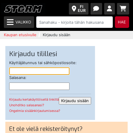
FI
EUR
VALIKKO
HAE
Kaupan etusivulle
Kirjaudu sisään
Kirjaudu tilillesi
Käyttäjätunnus tai sähköpostiosoite:
Salasana:
Kirjaudu kertakäyttöisellä linkillä
Unohditko salasanasi?
Ongelmia sisäänkirjautumisessa?
Et ole vielä rekisteröitynyt?