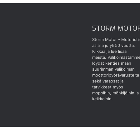
STORM MOTO
Storm Motor - Motoristi
asialla jo yli 50 vuotta.
Klikkaa ja lue lisää
meistä.
Valikoimastamm
löydät kenties maan
suurimman valikoiman
moottoripyörävarusteita
sekä varaosat ja
tarvikkeet myös
mopoihin, mönkijöihin ja
kelkkoihin.