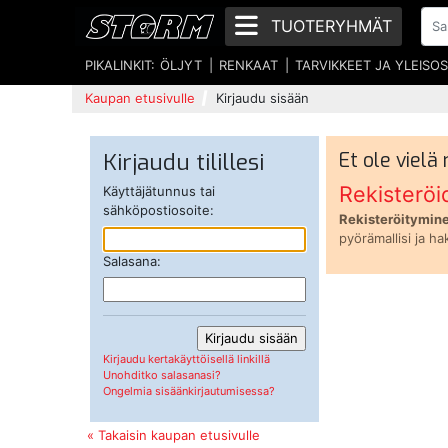
TUOTERYHMÄT
PIKALINKIT:
ÖLJYT
RENKAAT
TARVIKKEET JA YLEISO
Kaupan etusivulle
Kirjaudu sisään
Kirjaudu tilillesi
Et ole vielä
Rekisteröi
Käyttäjätunnus tai
sähköpostiosoite:
Rekisteröitymine
pyörämallisi ja ha
Salasana:
Kirjaudu kertakäyttöisellä linkillä
Unohditko salasanasi?
Ongelmia sisäänkirjautumisessa?
« Takaisin kaupan etusivulle