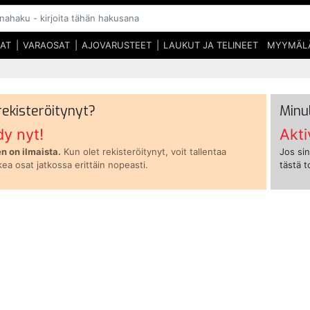
SAT
VARAOSAT
AJOVARUSTEET
LAUKUT JA TELINEET
MYYMÄL
 rekisteröitynyt?
Minu
dy nyt!
Akti
n on ilmaista.
Kun olet rekisteröitynyt, voit tallentaa
Jos sin
kea osat jatkossa erittäin nopeasti.
tästä 