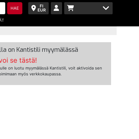
FI
HAE
EUR
ÄT
lla on Kantistili myymälässä
voi se tästä!
ulle on luotu myymälässä Kantistili, voit aktivoida sen
toimimaan myös verkkokaupassa.