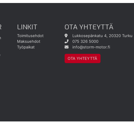
R
LINKIT
OTA YHTEYTTÄ
Toimitusehdot
Lukkosepänkatu 4, 20320 Turku
n
Maksuehdot
075 326 5000
Työpaikat
info@storm-motor.fi
e
OTA YHTEYTTÄ