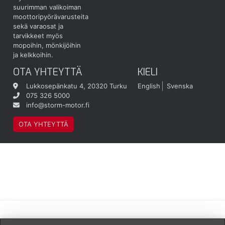
suurimman valikoiman
moottoripyörävarusteita
sekä varaosat ja
tarvikkeet myös
mopoihin, mönkijöihin
ja kelkkoihin.
OTA YHTEYTTÄ
KIELI
Lukkosepänkatu 4, 20320 Turku
English
Svenska
075 326 5000
info@storm-motor.fi
OTA YHTEYTTÄ