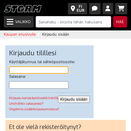
FI
EUR
VALIKKO
HAE
Kaupan etusivulle
Kirjaudu sisään
Kirjaudu tilillesi
Käyttäjätunnus tai sähköpostiosoite:
Salasana:
Kirjaudu kertakäyttöisellä linkillä
Unohditko salasanasi?
Ongelmia sisäänkirjautumisessa?
Et ole vielä rekisteröitynyt?