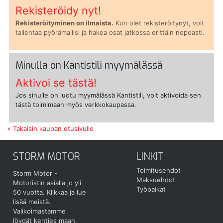
Rekisteröidy nyt!
Rekisteröityminen on ilmaista.
Kun olet rekisteröitynyt, voit
tallentaa pyörämallisi ja hakea osat jatkossa erittäin nopeasti.
Minulla on Kantistili myymälässä
Aktivoi se tästä!
Jos sinulle on luotu myymälässä Kantistili, voit aktivoida sen
tästä toimimaan myös verkkokaupassa.
« Takaisin kaupan etusivulle
STORM MOTOR
LINKIT
Toimitusehdot
Storm Motor -
Maksuehdot
Motoristin asialla jo yli
Työpaikat
50 vuotta.
Klikkaa ja lue
lisää meistä.
Valikoimastamme
löydät kenties maan