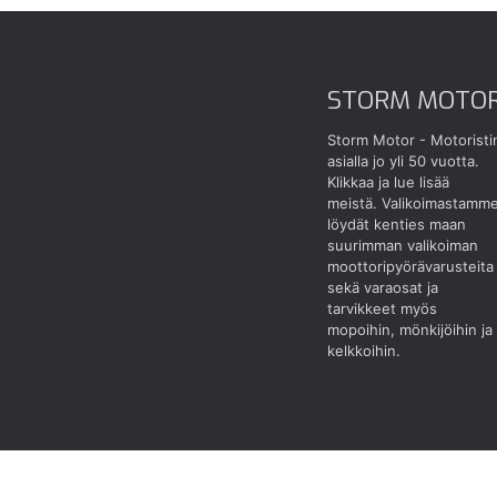
STORM MOTO
Storm Motor - Motoristi
asialla jo yli 50 vuotta.
Klikkaa ja lue lisää
meistä.
Valikoimastamm
löydät kenties maan
suurimman valikoiman
moottoripyörävarusteita
sekä varaosat ja
tarvikkeet myös
mopoihin, mönkijöihin ja
kelkkoihin.