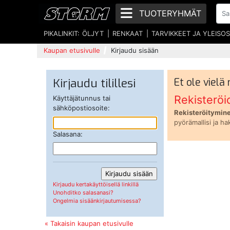
TUOTERYHMÄT
PIKALINKIT:
ÖLJYT
RENKAAT
TARVIKKEET JA YLEISO
Kaupan etusivulle
Kirjaudu sisään
Kirjaudu tilillesi
Et ole vielä
Rekisteröi
Käyttäjätunnus tai
sähköpostiosoite:
Rekisteröitymine
pyörämallisi ja ha
Salasana:
Kirjaudu kertakäyttöisellä linkillä
Unohditko salasanasi?
Ongelmia sisäänkirjautumisessa?
« Takaisin kaupan etusivulle