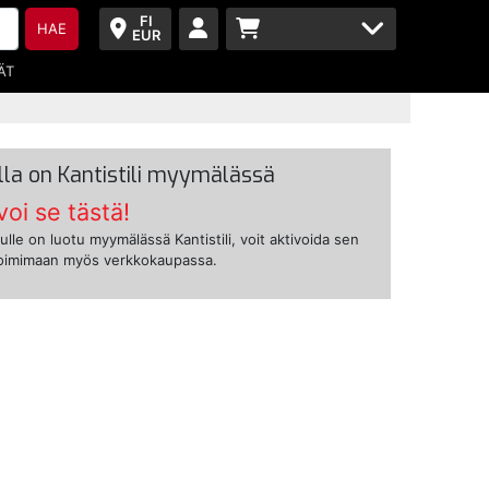
FI
HAE
EUR
ÄT
lla on Kantistili myymälässä
voi se tästä!
ulle on luotu myymälässä Kantistili, voit aktivoida sen
toimimaan myös verkkokaupassa.