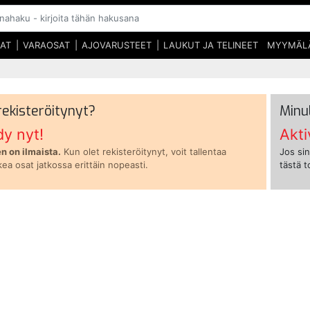
SAT
VARAOSAT
AJOVARUSTEET
LAUKUT JA TELINEET
MYYMÄL
 rekisteröitynyt?
Minu
dy nyt!
Akti
n on ilmaista.
Kun olet rekisteröitynyt, voit tallentaa
Jos sin
kea osat jatkossa erittäin nopeasti.
tästä 