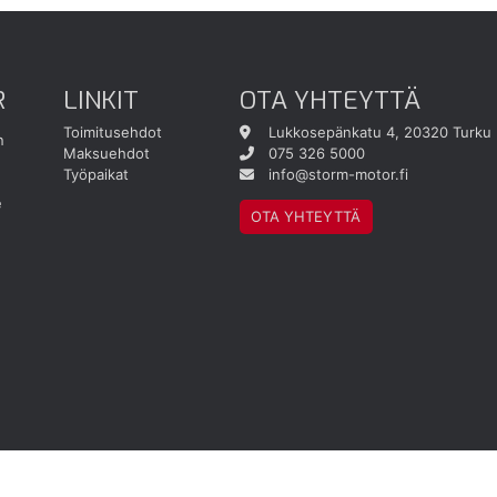
R
LINKIT
OTA YHTEYTTÄ
Toimitusehdot
Lukkosepänkatu 4, 20320 Turku
n
Maksuehdot
075 326 5000
Työpaikat
info@storm-motor.fi
e
OTA YHTEYTTÄ