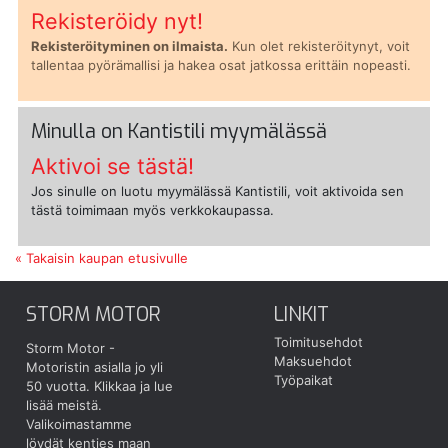
Rekisteröidy nyt!
Rekisteröityminen on ilmaista.
Kun olet rekisteröitynyt, voit
tallentaa pyörämallisi ja hakea osat jatkossa erittäin nopeasti.
Minulla on Kantistili myymälässä
Aktivoi se tästä!
Jos sinulle on luotu myymälässä Kantistili, voit aktivoida sen
tästä toimimaan myös verkkokaupassa.
« Takaisin kaupan etusivulle
STORM MOTOR
LINKIT
Toimitusehdot
Storm Motor -
Maksuehdot
Motoristin asialla jo yli
Työpaikat
50 vuotta.
Klikkaa ja lue
lisää meistä.
Valikoimastamme
löydät kenties maan