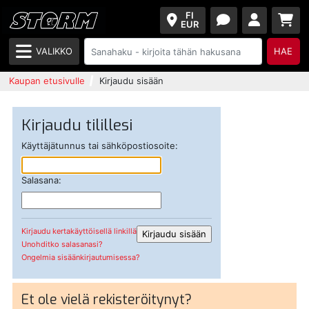
FI
EUR
VALIKKO
HAE
Kaupan etusivulle
Kirjaudu sisään
Kirjaudu tilillesi
Käyttäjätunnus tai sähköpostiosoite:
Salasana:
Kirjaudu kertakäyttöisellä linkillä
Unohditko salasanasi?
Ongelmia sisäänkirjautumisessa?
Et ole vielä rekisteröitynyt?