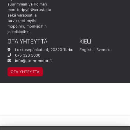
suurimman valikoiman
moottoripyörävarusteita
sekä varaosat ja
tarvikkeet myös
mopoihin, mönkijöihin
ja kelkkoihin.
OTA YHTEYTTÄ
KIELI
Lukkosepänkatu 4, 20320 Turku
English
Svenska
075 326 5000
info@storm-motor.fi
OTA YHTEYTTÄ