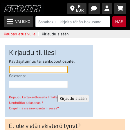
FI
EUR
VALIKKO
HAE
Kaupan etusivulle
Kirjaudu sisään
Kirjaudu tilillesi
Käyttäjätunnus tai sähköpostiosoite:
Salasana:
Kirjaudu kertakäyttöisellä linkillä
Unohditko salasanasi?
Ongelmia sisäänkirjautumisessa?
Et ole vielä rekisteröitynyt?