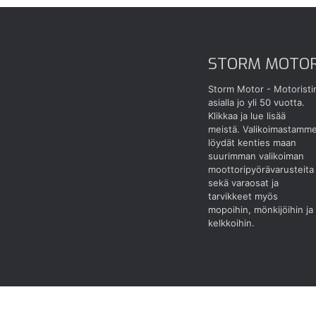
STORM MOTO
Storm Motor - Motoristi
asialla jo yli 50 vuotta.
Klikkaa ja lue lisää
meistä.
Valikoimastamm
löydät kenties maan
suurimman valikoiman
moottoripyörävarusteita
sekä varaosat ja
tarvikkeet myös
mopoihin, mönkijöihin ja
kelkkoihin.