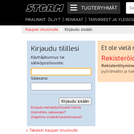
TUOTERYHMÄT
PIKALINKIT:
ÖLJYT
RENKAAT
TARVIKKEET JA YLEISO
Kaupan etusivulle
Kirjaudu sisään
Kirjaudu tilillesi
Et ole vielä
Rekisteröi
Käyttäjätunnus tai
sähköpostiosoite:
Rekisteröitymine
pyörämallisi ja ha
Salasana:
Kirjaudu kertakäyttöisellä linkillä
Unohditko salasanasi?
Ongelmia sisäänkirjautumisessa?
« Takaisin kaupan etusivulle