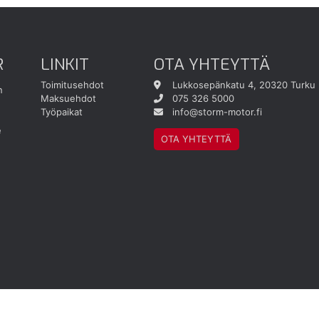
R
LINKIT
OTA YHTEYTTÄ
Toimitusehdot
Lukkosepänkatu 4, 20320 Turku
n
Maksuehdot
075 326 5000
Työpaikat
info@storm-motor.fi
e
OTA YHTEYTTÄ