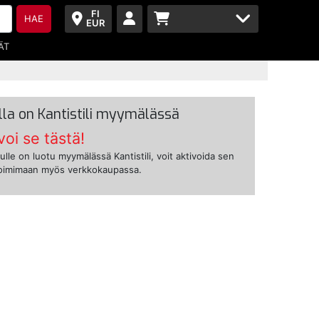
FI
HAE
EUR
ÄT
lla on Kantistili myymälässä
voi se tästä!
ulle on luotu myymälässä Kantistili, voit aktivoida sen
toimimaan myös verkkokaupassa.