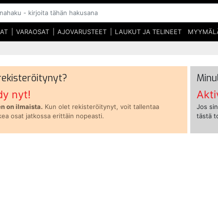
SAT
VARAOSAT
AJOVARUSTEET
LAUKUT JA TELINEET
MYYMÄL
 rekisteröitynyt?
Minu
dy nyt!
Akti
n on ilmaista.
Kun olet rekisteröitynyt, voit tallentaa
Jos sin
kea osat jatkossa erittäin nopeasti.
tästä 