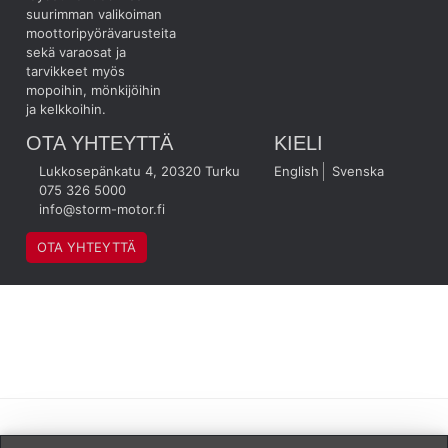
suurimman valikoiman
moottoripyörävarusteita
sekä varaosat ja
tarvikkeet myös
mopoihin, mönkijöihin
ja kelkkoihin.
OTA YHTEYTTÄ
KIELI
Lukkosepänkatu 4, 20320 Turku
English
Svenska
075 326 5000
info@storm-motor.fi
OTA YHTEYTTÄ