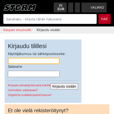
FI
VALIKKO
EUR
HAE
Kaupan etusivulle
Kirjaudu sisään
Kirjaudu tilillesi
Käyttäjätunnus tai sähköpostiosoite:
Salasana:
Kirjaudu kertakäyttöisellä linkillä
Unohditko salasanasi?
Ongelmia sisäänkirjautumisessa?
Et ole vielä rekisteröitynyt?