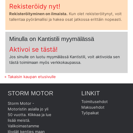
Rekisteröidy nyt!
Rekisteröityminen on ilmaista.
Kun olet rekisteröitynyt, voit
tallentaa pyörämallisi ja hakea osat jatkossa erittäin nopeasti.
Minulla on Kantistili myymälässä
Aktivoi se tästä!
Jos sinulle on luotu myymälässä Kantistili, voit aktivoida sen
tästä toimimaan myös verkkokaupassa.
« Takaisin kaupan etusivulle
STORM MOTOR
LINKIT
Toimitusehdot
Storm Motor -
Maksuehdot
Motoristin asialla jo yli
Työpaikat
50 vuotta.
Klikkaa ja lue
lisää meistä.
Valikoimastamme
löydät kenties maan