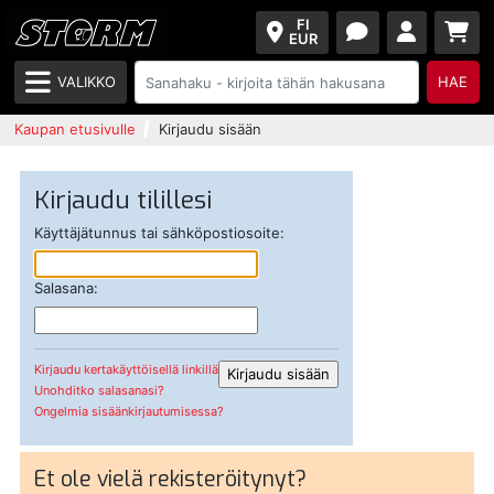
FI
EUR
VALIKKO
HAE
Kaupan etusivulle
Kirjaudu sisään
Kirjaudu tilillesi
Käyttäjätunnus tai sähköpostiosoite:
Salasana:
Kirjaudu kertakäyttöisellä linkillä
Unohditko salasanasi?
Ongelmia sisäänkirjautumisessa?
Et ole vielä rekisteröitynyt?