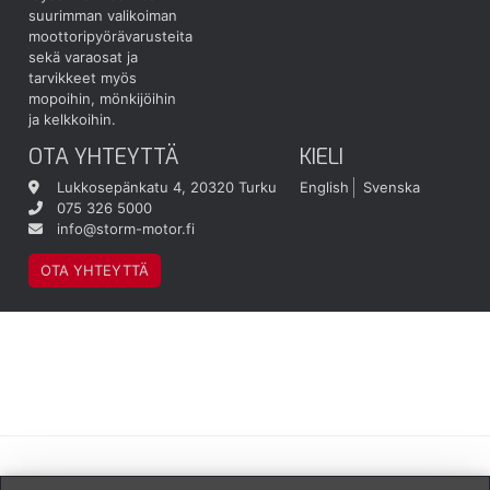
suurimman valikoiman
moottoripyörävarusteita
sekä varaosat ja
tarvikkeet myös
mopoihin, mönkijöihin
ja kelkkoihin.
OTA YHTEYTTÄ
KIELI
Lukkosepänkatu 4, 20320 Turku
English
Svenska
075 326 5000
info@storm-motor.fi
OTA YHTEYTTÄ