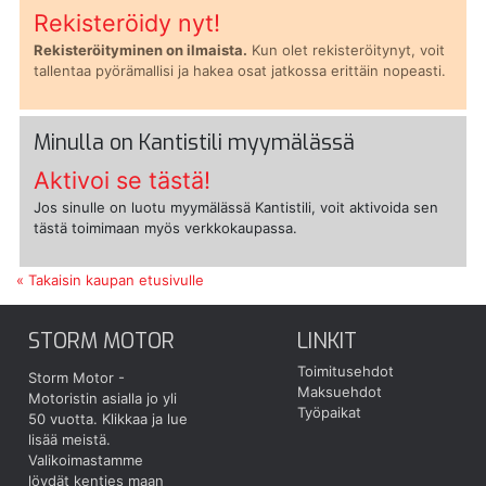
Rekisteröidy nyt!
Rekisteröityminen on ilmaista.
Kun olet rekisteröitynyt, voit
tallentaa pyörämallisi ja hakea osat jatkossa erittäin nopeasti.
Minulla on Kantistili myymälässä
Aktivoi se tästä!
Jos sinulle on luotu myymälässä Kantistili, voit aktivoida sen
tästä toimimaan myös verkkokaupassa.
« Takaisin kaupan etusivulle
STORM MOTOR
LINKIT
Toimitusehdot
Storm Motor -
Maksuehdot
Motoristin asialla jo yli
Työpaikat
50 vuotta.
Klikkaa ja lue
lisää meistä.
Valikoimastamme
löydät kenties maan