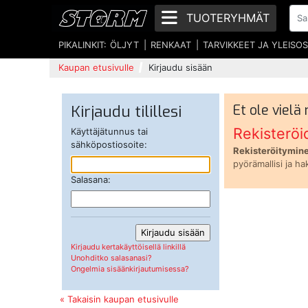
TUOTERYHMÄT
PIKALINKIT:
ÖLJYT
RENKAAT
TARVIKKEET JA YLEISO
Kaupan etusivulle
Kirjaudu sisään
Kirjaudu tilillesi
Et ole vielä
Rekisteröi
Käyttäjätunnus tai
sähköpostiosoite:
Rekisteröitymine
pyörämallisi ja ha
Salasana:
Kirjaudu kertakäyttöisellä linkillä
Unohditko salasanasi?
Ongelmia sisäänkirjautumisessa?
« Takaisin kaupan etusivulle