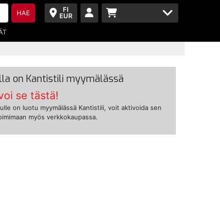
FI
HAE
EUR
ÄT
lla on Kantistili myymälässä
voi se tästä!
ulle on luotu myymälässä Kantistili, voit aktivoida sen
toimimaan myös verkkokaupassa.