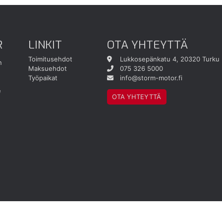
R
LINKIT
OTA YHTEYTTÄ
Toimitusehdot
Lukkosepänkatu 4, 20320 Turku
n
Maksuehdot
075 326 5000
Työpaikat
info@storm-motor.fi
e
OTA YHTEYTTÄ