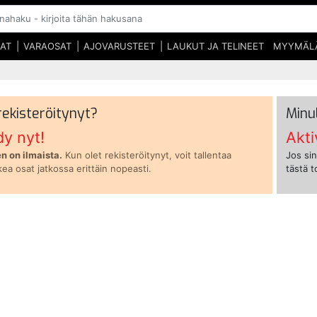
SAT
VARAOSAT
AJOVARUSTEET
LAUKUT JA TELINEET
MYYMÄL
 rekisteröitynyt?
Minu
dy nyt!
Akti
n on ilmaista.
Kun olet rekisteröitynyt, voit tallentaa
Jos sin
kea osat jatkossa erittäin nopeasti.
tästä 