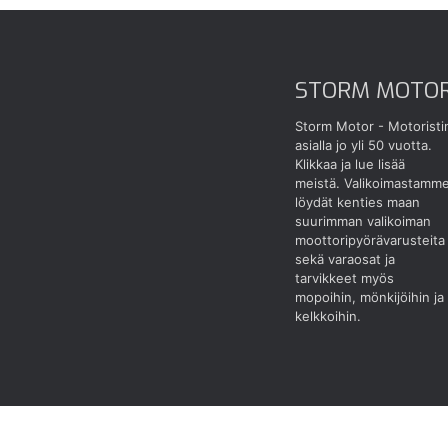
STORM MOTO
Storm Motor - Motoristi
asialla jo yli 50 vuotta.
Klikkaa ja lue lisää
meistä.
Valikoimastamm
löydät kenties maan
suurimman valikoiman
moottoripyörävarusteita
sekä varaosat ja
tarvikkeet myös
mopoihin, mönkijöihin ja
kelkkoihin.