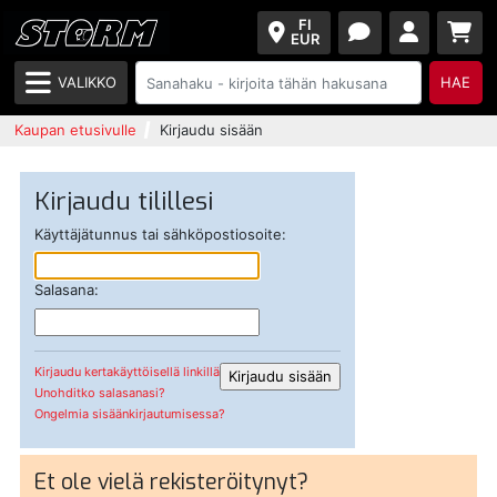
FI
EUR
VALIKKO
HAE
Kaupan etusivulle
Kirjaudu sisään
Kirjaudu tilillesi
Käyttäjätunnus tai sähköpostiosoite:
Salasana:
Kirjaudu kertakäyttöisellä linkillä
Unohditko salasanasi?
Ongelmia sisäänkirjautumisessa?
Et ole vielä rekisteröitynyt?