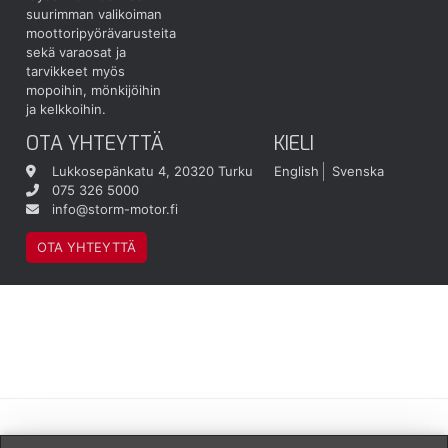
suurimman valikoiman
moottoripyörävarusteita
sekä varaosat ja
tarvikkeet myös
mopoihin, mönkijöihin
ja kelkkoihin.
OTA YHTEYTTÄ
KIELI
Lukkosepänkatu 4, 20320 Turku
English
Svenska
075 326 5000
info@storm-motor.fi
OTA YHTEYTTÄ