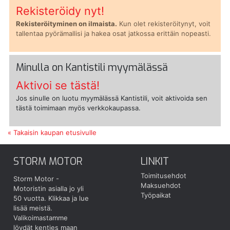
Rekisteröidy nyt!
Rekisteröityminen on ilmaista.
Kun olet rekisteröitynyt, voit
tallentaa pyörämallisi ja hakea osat jatkossa erittäin nopeasti.
Minulla on Kantistili myymälässä
Aktivoi se tästä!
Jos sinulle on luotu myymälässä Kantistili, voit aktivoida sen
tästä toimimaan myös verkkokaupassa.
« Takaisin kaupan etusivulle
STORM MOTOR
LINKIT
Toimitusehdot
Storm Motor -
Maksuehdot
Motoristin asialla jo yli
Työpaikat
50 vuotta.
Klikkaa ja lue
lisää meistä.
Valikoimastamme
löydät kenties maan