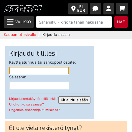
FI
EUR
VALIKKO
HAE
Kaupan etusivulle
Kirjaudu sisään
Kirjaudu tilillesi
Käyttäjätunnus tai sähköpostiosoite:
Salasana:
Kirjaudu kertakäyttöisellä linkillä
Unohditko salasanasi?
Ongelmia sisäänkirjautumisessa?
Et ole vielä rekisteröitynyt?