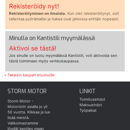
Rekisteröidy nyt!
Rekisteröityminen on ilmaista.
Kun olet rekisteröitynyt, voit
tallentaa pyörämallisi ja hakea osat jatkossa erittäin nopeasti.
Minulla on Kantistili myymälässä
Aktivoi se tästä!
Jos sinulle on luotu myymälässä Kantistili, voit aktivoida sen
tästä toimimaan myös verkkokaupassa.
« Takaisin kaupan etusivulle
STORM MOTOR
LINKIT
Toimitusehdot
Storm Motor -
Maksuehdot
Motoristin asialla jo yli
Työpaikat
50 vuotta.
Klikkaa ja lue
lisää meistä.
Valikoimastamme
löydät kenties maan