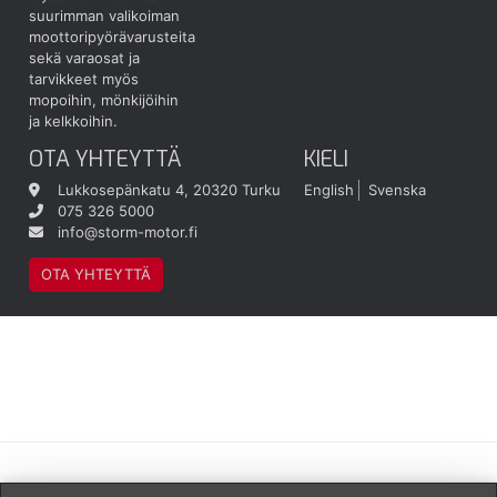
suurimman valikoiman
moottoripyörävarusteita
sekä varaosat ja
tarvikkeet myös
mopoihin, mönkijöihin
ja kelkkoihin.
OTA YHTEYTTÄ
KIELI
Lukkosepänkatu 4, 20320 Turku
English
Svenska
075 326 5000
info@storm-motor.fi
OTA YHTEYTTÄ