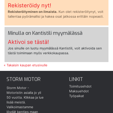
Rekisteröidy nyt!
Rekisteröityminen on ilmaista.
Kun olet rekisteröitynyt, voit
tallentaa pyörämallisi ja hakea osat jatkossa erittäin nopeasti.
Minulla on Kantistili myymälässä
Aktivoi se tästä!
Jos sinulle on luotu myymälässä Kantistili, voit aktivoida sen
tästä toimimaan myös verkkokaupassa.
« Takaisin kaupan etusivulle
STORM MOTOR
LINKIT
Toimitusehdot
Storm Motor -
Maksuehdot
Motoristin asialla jo yli
Työpaikat
50 vuotta.
Klikkaa ja lue
lisää meistä.
Valikoimastamme
löydät kenties maan