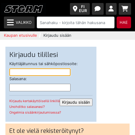
FI
EUR
VALIKKO
HAE
Kaupan etusivulle
Kirjaudu sisään
Kirjaudu tilillesi
Käyttäjätunnus tai sähköpostiosoite:
Salasana:
Kirjaudu kertakäyttöisellä linkillä
Unohditko salasanasi?
Ongelmia sisäänkirjautumisessa?
Et ole vielä rekisteröitynyt?