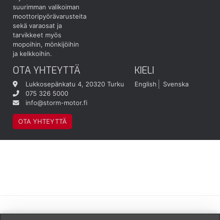
suurimman valikoiman
moottoripyörävarusteita
sekä varaosat ja
tarvikkeet myös
mopoihin, mönkijöihin
ja kelkkoihin.
OTA YHTEYTTÄ
KIELI
Lukkosepänkatu 4, 20320 Turku
English
Svenska
075 326 5000
info@storm-motor.fi
OTA YHTEYTTÄ