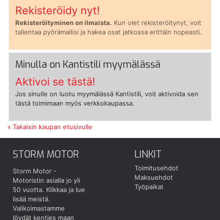
Rekisteröidy nyt!
Rekisteröityminen on ilmaista.
Kun olet rekisteröitynyt, voit
tallentaa pyörämallisi ja hakea osat jatkossa erittäin nopeasti.
Minulla on Kantistili myymälässä
Aktivoi se tästä!
Jos sinulle on luotu myymälässä Kantistili, voit aktivoida sen
tästä toimimaan myös verkkokaupassa.
« Takaisin kaupan etusivulle
STORM MOTOR
LINKIT
Toimitusehdot
Storm Motor -
Maksuehdot
Motoristin asialla jo yli
Työpaikat
50 vuotta.
Klikkaa ja lue
lisää meistä.
Valikoimastamme
löydät kenties maan