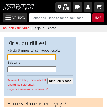
FI
EUR
VALIKKO
HAE
Kaupan etusivulle
Kirjaudu sisään
Kirjaudu tilillesi
Käyttäjätunnus tai sähköpostiosoite:
Salasana:
Kirjaudu kertakäyttöisellä linkillä
Unohditko salasanasi?
Ongelmia sisäänkirjautumisessa?
Et ole vielä rekisteröitynyt?