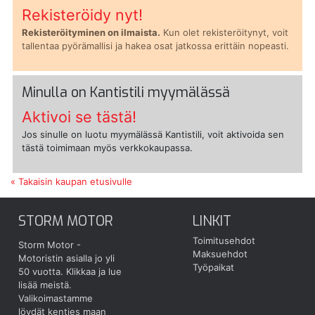
Rekisteröidy nyt!
Rekisteröityminen on ilmaista.
Kun olet rekisteröitynyt, voit
tallentaa pyörämallisi ja hakea osat jatkossa erittäin nopeasti.
Minulla on Kantistili myymälässä
Aktivoi se tästä!
Jos sinulle on luotu myymälässä Kantistili, voit aktivoida sen
tästä toimimaan myös verkkokaupassa.
« Takaisin kaupan etusivulle
STORM MOTOR
LINKIT
Toimitusehdot
Storm Motor -
Maksuehdot
Motoristin asialla jo yli
Työpaikat
50 vuotta.
Klikkaa ja lue
lisää meistä.
Valikoimastamme
löydät kenties maan