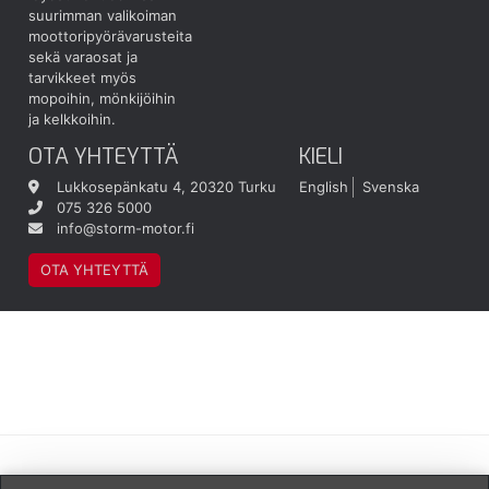
suurimman valikoiman
moottoripyörävarusteita
sekä varaosat ja
tarvikkeet myös
mopoihin, mönkijöihin
ja kelkkoihin.
OTA YHTEYTTÄ
KIELI
Lukkosepänkatu 4, 20320 Turku
English
Svenska
075 326 5000
info@storm-motor.fi
OTA YHTEYTTÄ