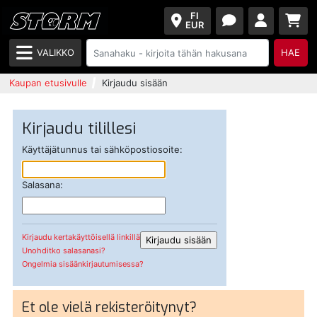
FI
EUR
VALIKKO
HAE
Kaupan etusivulle
Kirjaudu sisään
Kirjaudu tilillesi
Käyttäjätunnus tai sähköpostiosoite:
Salasana:
Kirjaudu kertakäyttöisellä linkillä
Unohditko salasanasi?
Ongelmia sisäänkirjautumisessa?
Et ole vielä rekisteröitynyt?