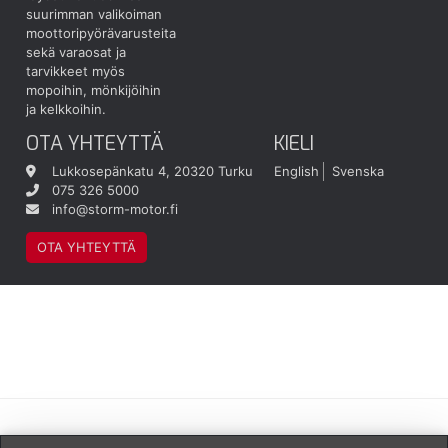
suurimman valikoiman
moottoripyörävarusteita
sekä varaosat ja
tarvikkeet myös
mopoihin, mönkijöihin
ja kelkkoihin.
OTA YHTEYTTÄ
KIELI
Lukkosepänkatu 4, 20320 Turku
English
Svenska
075 326 5000
info@storm-motor.fi
OTA YHTEYTTÄ