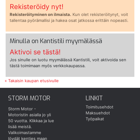
Rekisteröidy nyt!
Rekisteröityminen on ilmaista.
Kun olet rekisteröitynyt, voit
tallentaa pyörämallisi ja hakea osat jatkossa erittäin nopeasti.
Minulla on Kantistili myymälässä
Aktivoi se tästä!
Jos sinulle on luotu myymälässä Kantistili, voit aktivoida sen
tästä toimimaan myös verkkokaupassa.
« Takaisin kaupan etusivulle
STORM MOTOR
LINKIT
Toimitusehdot
Storm Motor -
Maksuehdot
Motoristin asialla jo yli
Työpaikat
50 vuotta.
Klikkaa ja lue
lisää meistä.
Valikoimastamme
löydät kenties maan