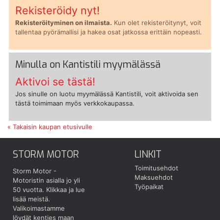
Rekisteröidy nyt!
Rekisteröityminen on ilmaista.
Kun olet rekisteröitynyt, voit
tallentaa pyörämallisi ja hakea osat jatkossa erittäin nopeasti.
Minulla on Kantistili myymälässä
Aktivoi se tästä!
Jos sinulle on luotu myymälässä Kantistili, voit aktivoida sen
tästä toimimaan myös verkkokaupassa.
« Takaisin kaupan etusivulle
STORM MOTOR
LINKIT
Toimitusehdot
Storm Motor -
Maksuehdot
Motoristin asialla jo yli
Työpaikat
50 vuotta.
Klikkaa ja lue
lisää meistä.
Valikoimastamme
löydät kenties maan