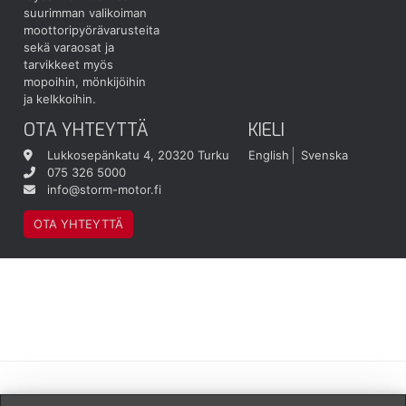
suurimman valikoiman
moottoripyörävarusteita
sekä varaosat ja
tarvikkeet myös
mopoihin, mönkijöihin
ja kelkkoihin.
OTA YHTEYTTÄ
KIELI
Lukkosepänkatu 4, 20320 Turku
English
Svenska
075 326 5000
info@storm-motor.fi
OTA YHTEYTTÄ