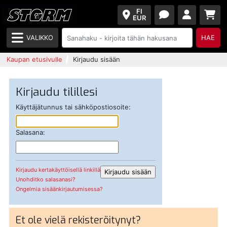
FI
EUR
VALIKKO
HAE
Kaupan etusivulle
Kirjaudu sisään
Kirjaudu tilillesi
Käyttäjätunnus tai sähköpostiosoite:
Salasana:
Kirjaudu kertakäyttöisellä linkillä
Unohditko salasanasi?
Ongelmia sisäänkirjautumisessa?
Et ole vielä rekisteröitynyt?