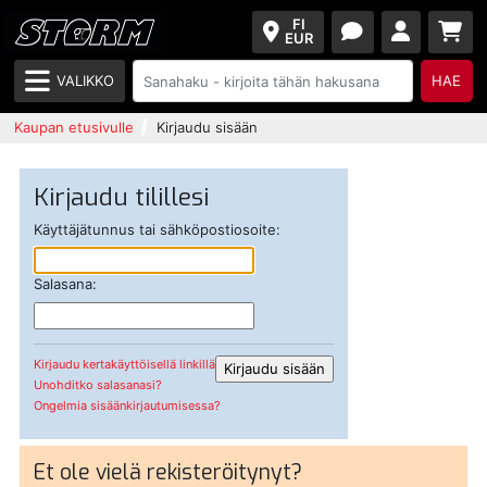
FI
EUR
VALIKKO
HAE
Kaupan etusivulle
Kirjaudu sisään
Kirjaudu tilillesi
Käyttäjätunnus tai sähköpostiosoite:
Salasana:
Kirjaudu kertakäyttöisellä linkillä
Unohditko salasanasi?
Ongelmia sisäänkirjautumisessa?
Et ole vielä rekisteröitynyt?