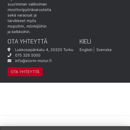
suurimman valikoiman
moottoripyörävarusteita
sekä varaosat ja
tarvikkeet myös
mopoihin, mönkijöihin
ja kelkkoihin.
OTA YHTEYTTÄ
KIELI
Lukkosepänkatu 4, 20320 Turku
English
Svenska
075 326 5000
info@storm-motor.fi
OTA YHTEYTTÄ