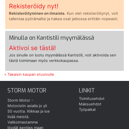
Rekisteröidy nyt!
Rekisteröityminen on ilmaista.
Kun olet rekisteröitynyt, voit
tallentaa pyörämallisi ja hakea osat jatkossa erittäin nopeasti.
Minulla on Kantistili myymälässä
Aktivoi se tästä!
Jos sinulle on luotu myymälässä Kantistili, voit aktivoida sen
tästä toimimaan myös verkkokaupassa.
« Takaisin kaupan etusivulle
STORM MOTOR
LINKIT
Toimitusehdot
Storm Motor -
Maksuehdot
Motoristin asialla jo yli
Työpaikat
50 vuotta.
Klikkaa ja lue
lisää meistä.
Valikoimastamme
löydät kenties maan