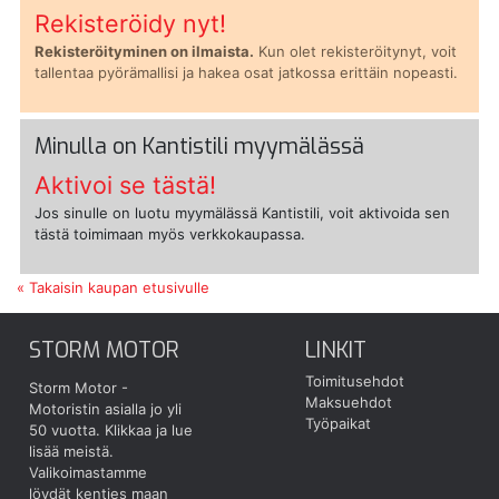
Rekisteröidy nyt!
Rekisteröityminen on ilmaista.
Kun olet rekisteröitynyt, voit
tallentaa pyörämallisi ja hakea osat jatkossa erittäin nopeasti.
Minulla on Kantistili myymälässä
Aktivoi se tästä!
Jos sinulle on luotu myymälässä Kantistili, voit aktivoida sen
tästä toimimaan myös verkkokaupassa.
« Takaisin kaupan etusivulle
STORM MOTOR
LINKIT
Toimitusehdot
Storm Motor -
Maksuehdot
Motoristin asialla jo yli
Työpaikat
50 vuotta.
Klikkaa ja lue
lisää meistä.
Valikoimastamme
löydät kenties maan