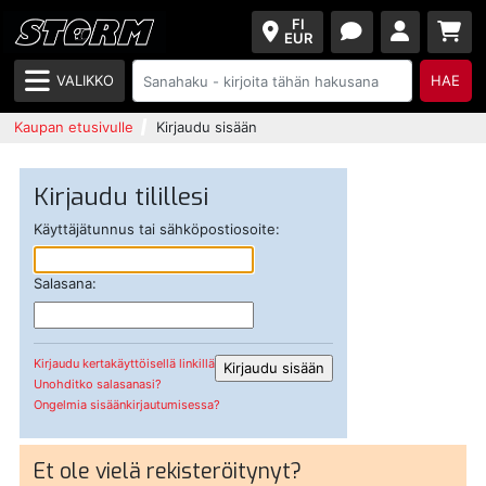
FI
EUR
VALIKKO
HAE
Kaupan etusivulle
Kirjaudu sisään
Kirjaudu tilillesi
Käyttäjätunnus tai sähköpostiosoite:
Salasana:
Kirjaudu kertakäyttöisellä linkillä
Unohditko salasanasi?
Ongelmia sisäänkirjautumisessa?
Et ole vielä rekisteröitynyt?