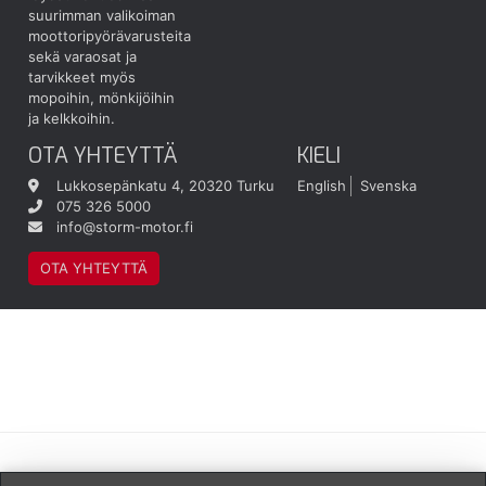
suurimman valikoiman
moottoripyörävarusteita
sekä varaosat ja
tarvikkeet myös
mopoihin, mönkijöihin
ja kelkkoihin.
OTA YHTEYTTÄ
KIELI
Lukkosepänkatu 4, 20320 Turku
English
Svenska
075 326 5000
info@storm-motor.fi
OTA YHTEYTTÄ