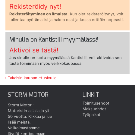
Rekisteröidy nyt!
Rekisteröityminen on ilmaista.
Kun olet rekisteröitynyt, voit
tallentaa pyörämallisi ja hakea osat jatkossa erittäin nopeasti.
Minulla on Kantistili myymälässä
Aktivoi se tästä!
Jos sinulle on luotu myymälässä Kantistili, voit aktivoida sen
tästä toimimaan myös verkkokaupassa.
« Takaisin kaupan etusivulle
STORM MOTOR
LINKIT
Toimitusehdot
Storm Motor -
Maksuehdot
Motoristin asialla jo yli
Työpaikat
50 vuotta.
Klikkaa ja lue
lisää meistä.
Valikoimastamme
löydät kenties maan