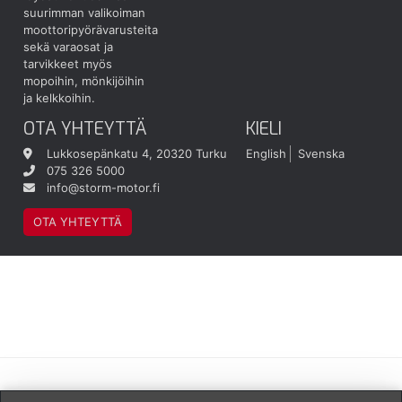
suurimman valikoiman
moottoripyörävarusteita
sekä varaosat ja
tarvikkeet myös
mopoihin, mönkijöihin
ja kelkkoihin.
OTA YHTEYTTÄ
KIELI
Lukkosepänkatu 4, 20320 Turku
English
Svenska
075 326 5000
info@storm-motor.fi
OTA YHTEYTTÄ