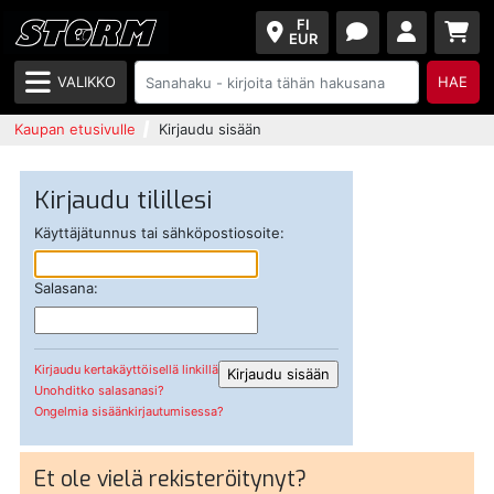
FI
EUR
VALIKKO
HAE
Kaupan etusivulle
Kirjaudu sisään
Kirjaudu tilillesi
Käyttäjätunnus tai sähköpostiosoite:
Salasana:
Kirjaudu kertakäyttöisellä linkillä
Unohditko salasanasi?
Ongelmia sisäänkirjautumisessa?
Et ole vielä rekisteröitynyt?