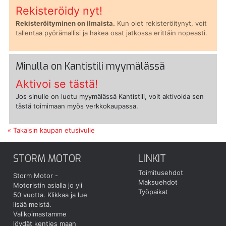
Rekisteröidy nyt!
Rekisteröityminen on ilmaista.
Kun olet rekisteröitynyt, voit
tallentaa pyörämallisi ja hakea osat jatkossa erittäin nopeasti.
Minulla on Kantistili myymälässä
Aktivoi se tästä!
Jos sinulle on luotu myymälässä Kantistili, voit aktivoida sen
tästä toimimaan myös verkkokaupassa.
« Takaisin kaupan etusivulle
STORM MOTOR
LINKIT
Toimitusehdot
Storm Motor -
Maksuehdot
Motoristin asialla jo yli
Työpaikat
50 vuotta.
Klikkaa ja lue
lisää meistä.
Valikoimastamme
löydät kenties maan