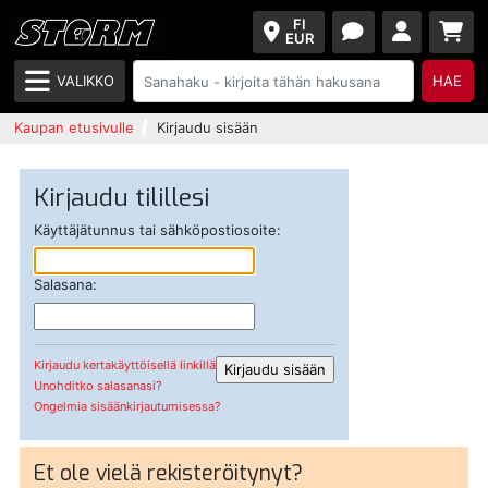
FI
EUR
VALIKKO
HAE
Kaupan etusivulle
Kirjaudu sisään
Kirjaudu tilillesi
Käyttäjätunnus tai sähköpostiosoite:
Salasana:
Kirjaudu kertakäyttöisellä linkillä
Unohditko salasanasi?
Ongelmia sisäänkirjautumisessa?
Et ole vielä rekisteröitynyt?