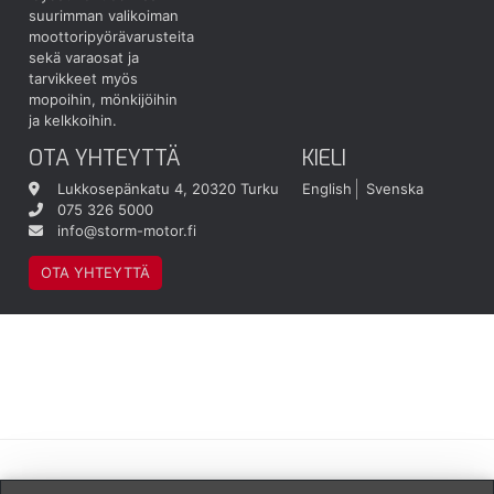
suurimman valikoiman
moottoripyörävarusteita
sekä varaosat ja
tarvikkeet myös
mopoihin, mönkijöihin
ja kelkkoihin.
OTA YHTEYTTÄ
KIELI
Lukkosepänkatu 4, 20320 Turku
English
Svenska
075 326 5000
info@storm-motor.fi
OTA YHTEYTTÄ