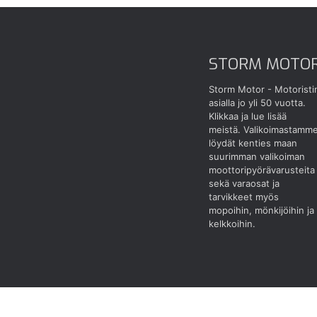
STORM MOTO
Storm Motor - Motoristi
asialla jo yli 50 vuotta.
Klikkaa ja lue lisää
meistä.
Valikoimastamm
löydät kenties maan
suurimman valikoiman
moottoripyörävarusteita
sekä varaosat ja
tarvikkeet myös
mopoihin, mönkijöihin ja
kelkkoihin.