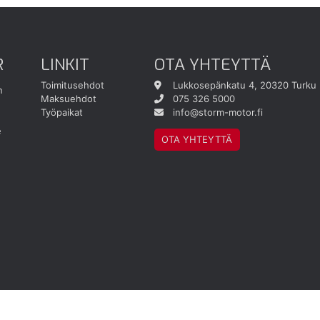
R
LINKIT
OTA YHTEYTTÄ
Toimitusehdot
Lukkosepänkatu 4, 20320 Turku
n
Maksuehdot
075 326 5000
Työpaikat
info@storm-motor.fi
e
OTA YHTEYTTÄ