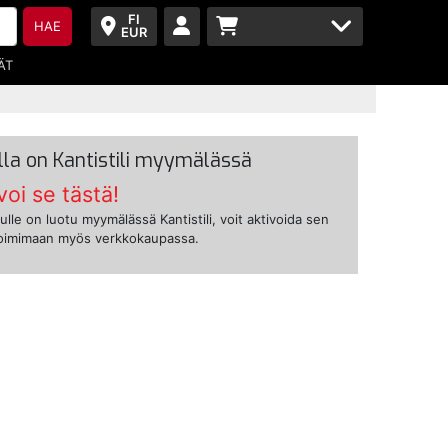
FI
HAE
EUR
ÄT
lla on Kantistili myymälässä
voi se tästä!
ulle on luotu myymälässä Kantistili, voit aktivoida sen
toimimaan myös verkkokaupassa.