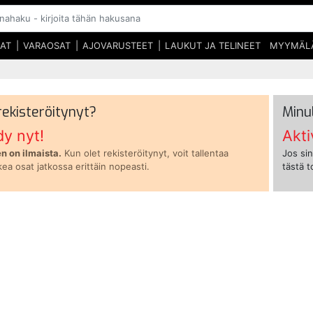
SAT
VARAOSAT
AJOVARUSTEET
LAUKUT JA TELINEET
MYYMÄL
 rekisteröitynyt?
Minu
dy nyt!
Akti
n on ilmaista.
Kun olet rekisteröitynyt, voit tallentaa
Jos sin
kea osat jatkossa erittäin nopeasti.
tästä 