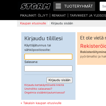
TUOTERYHMÄT
PIKALINKIT:
ÖLJYT
RENKAAT
TARVIKKEET JA YLEISO
Kaupan etusivulle
Kirjaudu sisään
Kirjaudu tilillesi
Et ole vielä
Rekisteröi
Käyttäjätunnus tai
sähköpostiosoite:
Rekisteröitymine
pyörämallisi ja ha
Salasana:
Kirjaudu kertakäyttöisellä linkillä
Unohditko salasanasi?
Ongelmia sisäänkirjautumisessa?
« Takaisin kaupan etusivulle