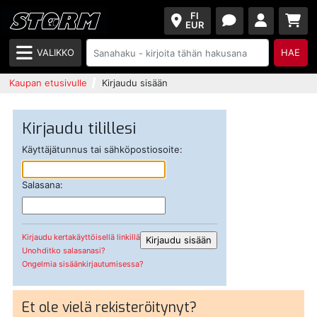
FI
EUR
VALIKKO
HAE
Kaupan etusivulle
Kirjaudu sisään
Kirjaudu tilillesi
Käyttäjätunnus tai sähköpostiosoite:
Salasana:
Kirjaudu kertakäyttöisellä linkillä
Unohditko salasanasi?
Ongelmia sisäänkirjautumisessa?
Et ole vielä rekisteröitynyt?