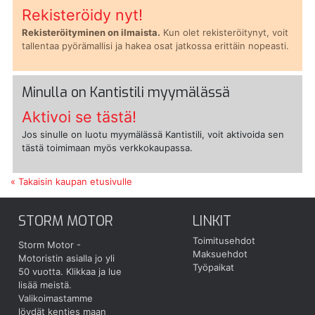
Rekisteröidy nyt!
Rekisteröityminen on ilmaista.
Kun olet rekisteröitynyt, voit
tallentaa pyörämallisi ja hakea osat jatkossa erittäin nopeasti.
Minulla on Kantistili myymälässä
Aktivoi se tästä!
Jos sinulle on luotu myymälässä Kantistili, voit aktivoida sen
tästä toimimaan myös verkkokaupassa.
« Takaisin kaupan etusivulle
STORM MOTOR
LINKIT
Toimitusehdot
Storm Motor -
Maksuehdot
Motoristin asialla jo yli
Työpaikat
50 vuotta.
Klikkaa ja lue
lisää meistä.
Valikoimastamme
löydät kenties maan