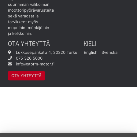
suurimman valikoiman
moottoripyörävarusteita
sekä varaosat ja
tarvikkeet myös
mopoihin, mönkijöihin
ja kelkkoihin.
OTA YHTEYTTÄ
KIELI
Lukkosepänkatu 4, 20320 Turku
English
Svenska
075 326 5000
info@storm-motor.fi
OTA YHTEYTTÄ