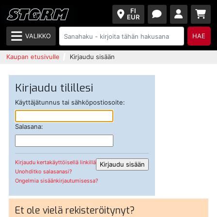
FI
EUR
VALIKKO
HAE
Kaupan etusivulle
Kirjaudu sisään
Kirjaudu tilillesi
Käyttäjätunnus tai sähköpostiosoite:
Salasana:
Kirjaudu kertakäyttöisellä linkillä
Unohditko salasanasi?
Ongelmia sisäänkirjautumisessa?
Et ole vielä rekisteröitynyt?