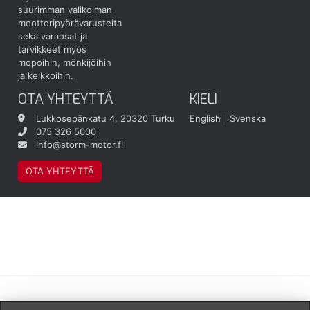
suurimman valikoiman
moottoripyörävarusteita
sekä varaosat ja
tarvikkeet myös
mopoihin, mönkijöihin
ja kelkkoihin.
OTA YHTEYTTÄ
KIELI
Lukkosepänkatu 4, 20320 Turku
English
Svenska
075 326 5000
info@storm-motor.fi
OTA YHTEYTTÄ