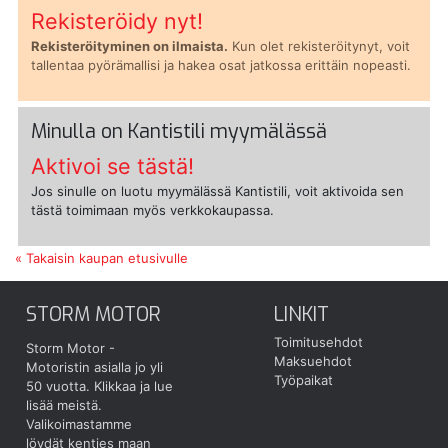
Rekisteröidy nyt!
Rekisteröityminen on ilmaista.
Kun olet rekisteröitynyt, voit
tallentaa pyörämallisi ja hakea osat jatkossa erittäin nopeasti.
Minulla on Kantistili myymälässä
Aktivoi se tästä!
Jos sinulle on luotu myymälässä Kantistili, voit aktivoida sen
tästä toimimaan myös verkkokaupassa.
« Takaisin kaupan etusivulle
STORM MOTOR
LINKIT
Toimitusehdot
Storm Motor -
Maksuehdot
Motoristin asialla jo yli
Työpaikat
50 vuotta.
Klikkaa ja lue
lisää meistä.
Valikoimastamme
löydät kenties maan