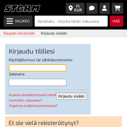
FI
EUR
VALIKKO
HAE
Kaupan etusivulle
Kirjaudu sisään
Kirjaudu tilillesi
Käyttäjätunnus tai sähköpostiosoite:
Salasana:
Kirjaudu kertakäyttöisellä linkillä
Unohditko salasanasi?
Ongelmia sisäänkirjautumisessa?
Et ole vielä rekisteröitynyt?