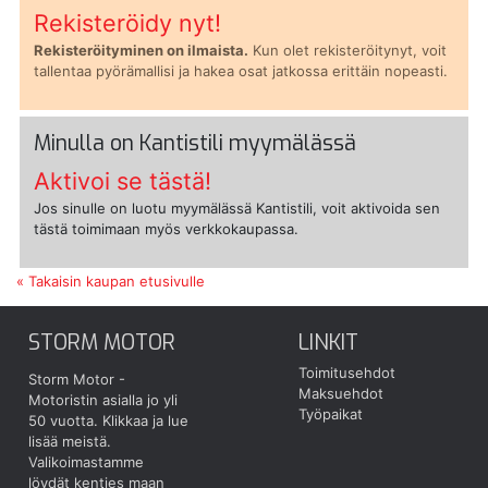
Rekisteröidy nyt!
Rekisteröityminen on ilmaista.
Kun olet rekisteröitynyt, voit
tallentaa pyörämallisi ja hakea osat jatkossa erittäin nopeasti.
Minulla on Kantistili myymälässä
Aktivoi se tästä!
Jos sinulle on luotu myymälässä Kantistili, voit aktivoida sen
tästä toimimaan myös verkkokaupassa.
« Takaisin kaupan etusivulle
STORM MOTOR
LINKIT
Toimitusehdot
Storm Motor -
Maksuehdot
Motoristin asialla jo yli
Työpaikat
50 vuotta.
Klikkaa ja lue
lisää meistä.
Valikoimastamme
löydät kenties maan