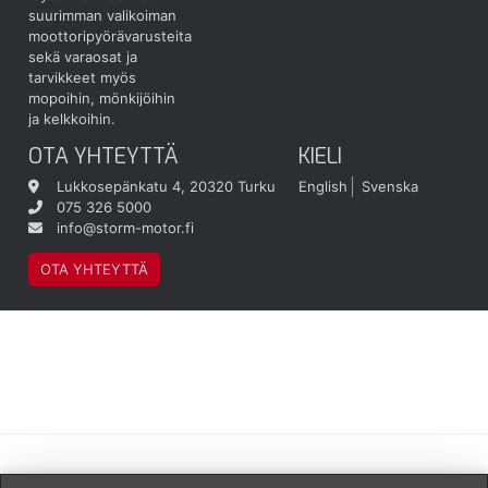
suurimman valikoiman
moottoripyörävarusteita
sekä varaosat ja
tarvikkeet myös
mopoihin, mönkijöihin
ja kelkkoihin.
OTA YHTEYTTÄ
KIELI
Lukkosepänkatu 4, 20320 Turku
English
Svenska
075 326 5000
info@storm-motor.fi
OTA YHTEYTTÄ