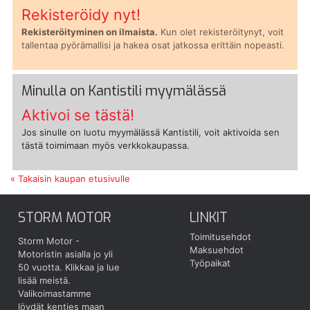
Rekisteröidy nyt!
Rekisteröityminen on ilmaista.
Kun olet rekisteröitynyt, voit
tallentaa pyörämallisi ja hakea osat jatkossa erittäin nopeasti.
Minulla on Kantistili myymälässä
Aktivoi se tästä!
Jos sinulle on luotu myymälässä Kantistili, voit aktivoida sen
tästä toimimaan myös verkkokaupassa.
« Takaisin kaupan etusivulle
STORM MOTOR
LINKIT
Toimitusehdot
Storm Motor -
Maksuehdot
Motoristin asialla jo yli
Työpaikat
50 vuotta.
Klikkaa ja lue
lisää meistä.
Valikoimastamme
löydät kenties maan