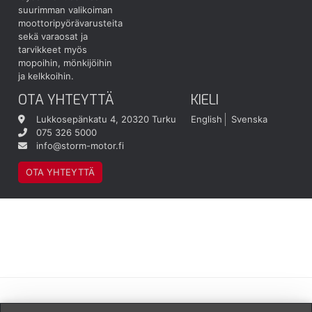
suurimman valikoiman
moottoripyörävarusteita
sekä varaosat ja
tarvikkeet myös
mopoihin, mönkijöihin
ja kelkkoihin.
OTA YHTEYTTÄ
KIELI
Lukkosepänkatu 4, 20320 Turku
English
Svenska
075 326 5000
info@storm-motor.fi
OTA YHTEYTTÄ