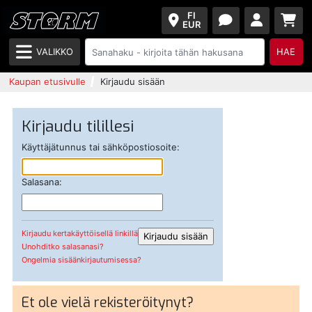
FI
EUR
VALIKKO
HAE
Kaupan etusivulle
Kirjaudu sisään
Kirjaudu tilillesi
Käyttäjätunnus tai sähköpostiosoite:
Salasana:
Kirjaudu kertakäyttöisellä linkillä
Unohditko salasanasi?
Ongelmia sisäänkirjautumisessa?
Et ole vielä rekisteröitynyt?