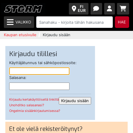
FI
EUR
VALIKKO
HAE
Kaupan etusivulle
Kirjaudu sisään
Kirjaudu tilillesi
Käyttäjätunnus tai sähköpostiosoite:
Salasana:
Kirjaudu kertakäyttöisellä linkillä
Unohditko salasanasi?
Ongelmia sisäänkirjautumisessa?
Et ole vielä rekisteröitynyt?