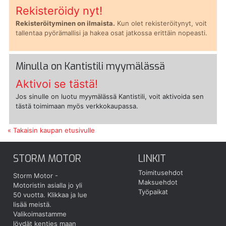
Rekisteröidy nyt!
Rekisteröityminen on ilmaista.
Kun olet rekisteröitynyt, voit
tallentaa pyörämallisi ja hakea osat jatkossa erittäin nopeasti.
Minulla on Kantistili myymälässä
Aktivoi se tästä!
Jos sinulle on luotu myymälässä Kantistili, voit aktivoida sen
tästä toimimaan myös verkkokaupassa.
« Takaisin kaupan etusivulle
STORM MOTOR
LINKIT
Toimitusehdot
Storm Motor -
Maksuehdot
Motoristin asialla jo yli
Työpaikat
50 vuotta.
Klikkaa ja lue
lisää meistä.
Valikoimastamme
löydät kenties maan