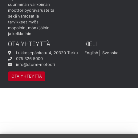
suurimman valikoiman
moottoripyörävarusteita
sekä varaosat ja
tarvikkeet myös
mopoihin, mönkijöihin
ja kelkkoihin.
OTA YHTEYTTÄ
KIELI
Lukkosepänkatu 4, 20320 Turku
English
Svenska
075 326 5000
info@storm-motor.fi
OTA YHTEYTTÄ