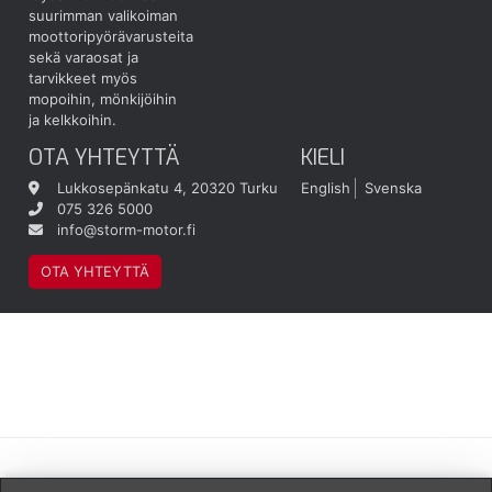
suurimman valikoiman
moottoripyörävarusteita
sekä varaosat ja
tarvikkeet myös
mopoihin, mönkijöihin
ja kelkkoihin.
OTA YHTEYTTÄ
KIELI
Lukkosepänkatu 4, 20320 Turku
English
Svenska
075 326 5000
info@storm-motor.fi
OTA YHTEYTTÄ