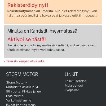
Rekisteröidy nyt!
Rekisteröityminen on ilmaista.
Kun olet rekisteröitynyt, voit
tallentaa pyörämallisi ja hakea osat jatkossa erittäin nopeasti.
Minulla on Kantistili myymälässä
Aktivoi se tästä!
Jos sinulle on luotu myymälässä Kantistili, voit aktivoida sen
tästä toimimaan myös verkkokaupassa.
« Takaisin kaupan etusivulle
STORM MOTOR
LINKIT
Toimitusehdot
Storm Motor -
Maksuehdot
Motoristin asialla jo yli
Työpaikat
50 vuotta.
Klikkaa ja lue
lisää meistä.
Valikoimastamme
löydät kenties maan