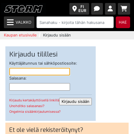
FI
EUR
VALIKKO
HAE
Kaupan etusivulle
Kirjaudu sisään
Kirjaudu tilillesi
Käyttäjätunnus tai sähköpostiosoite:
Salasana:
Kirjaudu kertakäyttöisellä linkillä
Unohditko salasanasi?
Ongelmia sisäänkirjautumisessa?
Et ole vielä rekisteröitynyt?