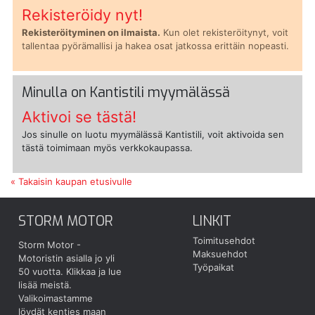
Rekisteröidy nyt!
Rekisteröityminen on ilmaista.
Kun olet rekisteröitynyt, voit
tallentaa pyörämallisi ja hakea osat jatkossa erittäin nopeasti.
Minulla on Kantistili myymälässä
Aktivoi se tästä!
Jos sinulle on luotu myymälässä Kantistili, voit aktivoida sen
tästä toimimaan myös verkkokaupassa.
« Takaisin kaupan etusivulle
STORM MOTOR
LINKIT
Toimitusehdot
Storm Motor -
Maksuehdot
Motoristin asialla jo yli
Työpaikat
50 vuotta.
Klikkaa ja lue
lisää meistä.
Valikoimastamme
löydät kenties maan