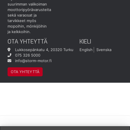
suurimman valikoiman
moottoripyörävarusteita
sekä varaosat ja
tarvikkeet myös
mopoihin, mönkijöihin
ja kelkkoihin.
OTA YHTEYTTÄ
KIELI
Lukkosepänkatu 4, 20320 Turku
English
Svenska
075 326 5000
info@storm-motor.fi
OTA YHTEYTTÄ