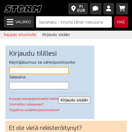
FI
EUR
VALIKKO
HAE
Kaupan etusivulle
Kirjaudu sisään
Kirjaudu tilillesi
Käyttäjätunnus tai sähköpostiosoite:
Salasana:
Kirjaudu kertakäyttöisellä linkillä
Unohditko salasanasi?
Ongelmia sisäänkirjautumisessa?
Et ole vielä rekisteröitynyt?