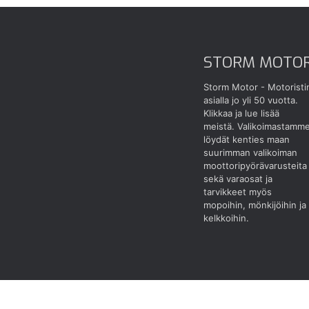
STORM MOTO
Storm Motor - Motoristi
asialla jo yli 50 vuotta.
Klikkaa ja lue lisää
meistä.
Valikoimastamm
löydät kenties maan
suurimman valikoiman
moottoripyörävarusteita
sekä varaosat ja
tarvikkeet myös
mopoihin, mönkijöihin ja
kelkkoihin.