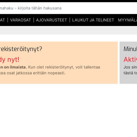
SAT
VARAOSAT
AJOVARUSTEET
LAUKUT JA TELINEET
MYYMÄL
 rekisteröitynyt?
Minu
dy nyt!
Akti
n on ilmaista.
Kun olet rekisteröitynyt, voit tallentaa
Jos sin
kea osat jatkossa erittäin nopeasti.
tästä 