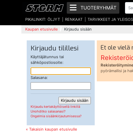
TUOTERYHMÄT
PIKALINKIT:
ÖLJYT
RENKAAT
TARVIKKEET JA YLEISO
Kaupan etusivulle
Kirjaudu sisään
Kirjaudu tilillesi
Et ole vielä
Rekisteröi
Käyttäjätunnus tai
sähköpostiosoite:
Rekisteröitymine
pyörämallisi ja ha
Salasana:
Kirjaudu kertakäyttöisellä linkillä
Unohditko salasanasi?
Ongelmia sisäänkirjautumisessa?
« Takaisin kaupan etusivulle