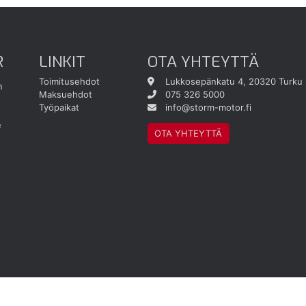
R
LINKIT
OTA YHTEYTTÄ
Toimitusehdot
Lukkosepänkatu 4, 20320 Turku
n
Maksuehdot
075 326 5000
Työpaikat
info@storm-motor.fi
e
OTA YHTEYTTÄ