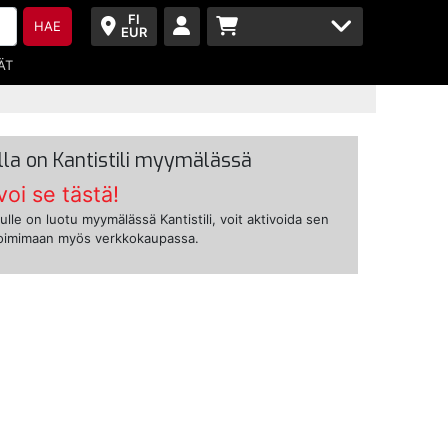
FI
HAE
EUR
ÄT
lla on Kantistili myymälässä
voi se tästä!
ulle on luotu myymälässä Kantistili, voit aktivoida sen
toimimaan myös verkkokaupassa.