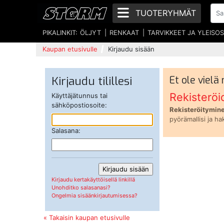
TUOTERYHMÄT
PIKALINKIT:
ÖLJYT
RENKAAT
TARVIKKEET JA YLEISO
Kaupan etusivulle
Kirjaudu sisään
Kirjaudu tilillesi
Et ole vielä
Rekisteröi
Käyttäjätunnus tai
sähköpostiosoite:
Rekisteröitymine
pyörämallisi ja ha
Salasana:
Kirjaudu kertakäyttöisellä linkillä
Unohditko salasanasi?
Ongelmia sisäänkirjautumisessa?
« Takaisin kaupan etusivulle