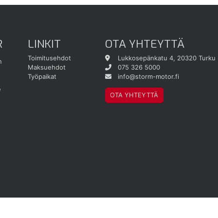
R
LINKIT
OTA YHTEYTTÄ
Toimitusehdot
Lukkosepänkatu 4, 20320 Turku
n
Maksuehdot
075 326 5000
Työpaikat
info@storm-motor.fi
e
OTA YHTEYTTÄ