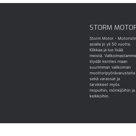
STORM MOTO
Storm Motor - Motoristi
asialla jo yli 50 vuotta.
Klikkaa ja lue lisää
meistä.
Valikoimastamm
löydät kenties maan
suurimman valikoiman
moottoripyörävarusteita
sekä varaosat ja
tarvikkeet myös
mopoihin, mönkijöihin ja
kelkkoihin.