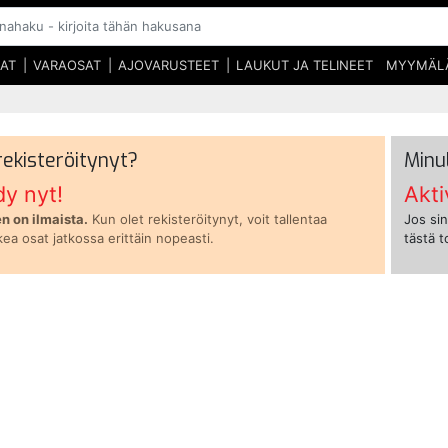
SAT
VARAOSAT
AJOVARUSTEET
LAUKUT JA TELINEET
MYYMÄL
 rekisteröitynyt?
Minu
dy nyt!
Akti
n on ilmaista.
Kun olet rekisteröitynyt, voit tallentaa
Jos sin
kea osat jatkossa erittäin nopeasti.
tästä 