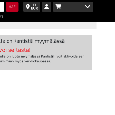
FI
HAE
EUR
ÄT
lla on Kantistili myymälässä
voi se tästä!
ulle on luotu myymälässä Kantistili, voit aktivoida sen
toimimaan myös verkkokaupassa.